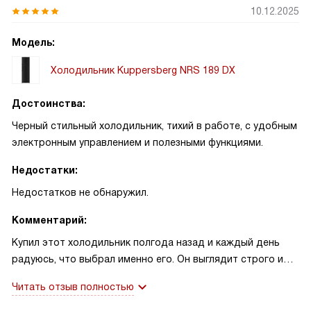
10.12.2025
Модель:
Холодильник Kuppersberg NRS 189 DX
Достоинства:
Черный стильный холодильник, тихий в работе, с удобным
электронным управлением и полезными функциями.
Недостатки:
Недостатков не обнаружил.
Комментарий:
Купил этот холодильник полгода назад и каждый день
радуюсь, что выбрал именно его. Он выглядит строго и
современно, черная поверхность дополнила кухню и не
Читать отзыв полностью
требует постоянного ухода. Внутри всё продумано:
светодиодное освещение яркое и равномерное, полки из