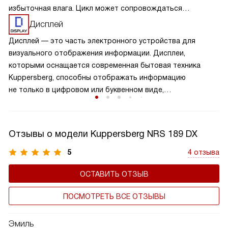
избыточная влага. Цикл может сопровождаться
небольшим шумом. Процесс не требует участия человека,
Дисплей
более того, применение дополнительных средств
Дисплей — это часть электронного устройства для
категорически не рекомендуется.
визуального отображения информации. Дисплеи,
которыми оснащается современная бытовая техника
Kuppersberg, способны отображать информацию
не только в цифровом или буквенном виде,
но и в символьном, и в графическом. Они устойчивы
к механическим и температурным воздействиям, яркие и
контрастные.
Отзывы о модели Kuppersberg NRS 189 DX
5
4 отзыва
ОСТАВИТЬ ОТЗЫВ
ПОСМОТРЕТЬ ВСЕ ОТЗЫВЫ
Эмиль