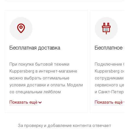
Бесплатная доставка
Бесплатное п
При покупке бытовой техники
Подключение бы
Kuppersberg в интернет-магазине
Kuppersberg осу
можно выбрать оптимальные
сотрудниками п
условия доставки и оплаты. Модели
сервисного цент
со специальным лейблом
и Санкт-Петербу
доставляется бесплатно по Москве
со специальным
Показать ещё
Показать ещё
в пределах МКАД до подъезда,
подключается к
выезд за МКАД оплачивается
коммуникациям б
дополнительно. Товар со статусом
необходимости 
За проверку и добавление контента отвечает
«в наличии» может быть отправлен
за пределы МКАД