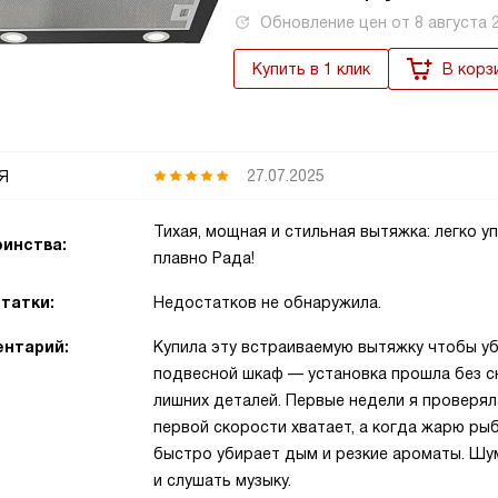
Обновление цен от
8 августа 
Купить в 1 клик
В корз
я
27.07.2025
Тихая, мощная и стильная вытяжка: легко у
инства:
плавно Рада!
татки:
Недостатков не обнаружила.
нтарий:
Купила эту встраиваемую вытяжку чтобы уб
подвесной шкаф — установка прошла без сю
лишних деталей. Первые недели я проверял
первой скорости хватает, а когда жарю ры
быстро убирает дым и резкие ароматы. Шу
и слушать музыку.