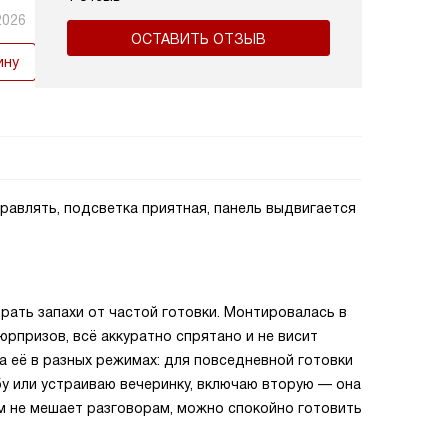
2026
ОСТАВИТЬ ОТЗЫВ
ину
правлять, подсветка приятная, панель выдвигается
рать запахи от частой готовки. Монтировалась в
рпризов, всё аккуратно спрятано и не висит
а её в разных режимах: для повседневной готовки
бу или устраиваю вечеринку, включаю вторую — она
м не мешает разговорам, можно спокойно готовить