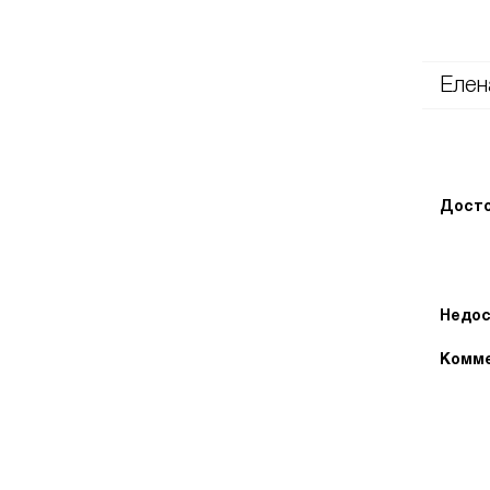
Елен
Досто
Недос
Комме