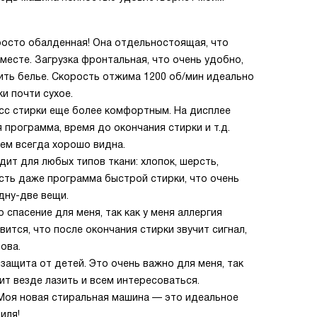
просто обалденная! Она отдельностоящая, что
месте. Загрузка фронтальная, что очень удобно,
зить белье. Скорость отжима 1200 об/мин идеально
и почти сухое.
есс стирки еще более комфортным. На дисплее
программа, время до окончания стирки и т.д.
нем всегда хорошо видна.
ит для любых типов ткани: хлопок, шерсть,
Есть даже программа быстрой стирки, что очень
дну-две вещи.
 спасение для меня, так как у меня аллергия
ится, что после окончания стирки звучит сигнал,
това.
ащита от детей. Это очень важно для меня, так
ит везде лазить и всем интересоваться.
 Моя новая стиральная машина — это идеальное
иля!