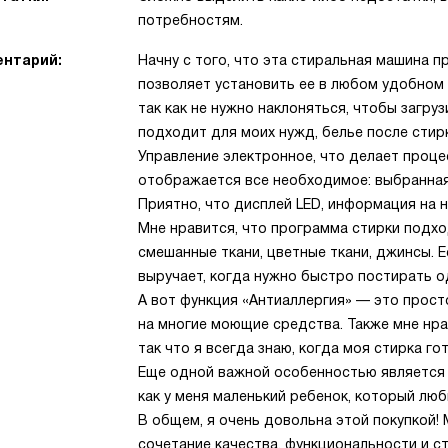
потребностям.
нтарий:
Начну с того, что эта стиральная машина 
позволяет установить ее в любом удобном 
так как не нужно наклоняться, чтобы загру
подходит для моих нужд, белье после стирк
Управление электронное, что делает проц
отображается все необходимое: выбранная 
Приятно, что дисплей LED, информация на 
Мне нравится, что программа стирки подход
смешанные ткани, цветные ткани, джинсы. 
выручает, когда нужно быстро постирать о
А вот функция «Антиаллергия» — это просто
на многие моющие средства. Также мне нрав
так что я всегда знаю, когда моя стирка го
Еще одной важной особенностью является з
как у меня маленький ребенок, который люб
В общем, я очень довольна этой покупкой!
сочетание качества, функциональности и ст