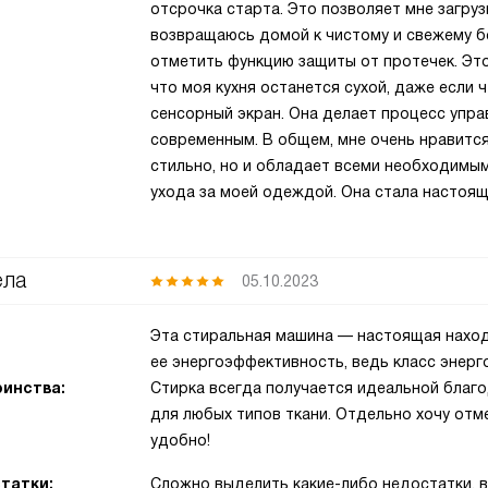
отсрочка старта. Это позволяет мне загруз
возвращаюсь домой к чистому и свежему б
отметить функцию защиты от протечек. Это
что моя кухня останется сухой, даже если 
сенсорный экран. Она делает процесс упр
современным. В общем, мне очень нравится
стильно, но и обладает всеми необходимы
ухода за моей одеждой. Она стала настоя
ела
05.10.2023
Эта стиральная машина — настоящая наход
ее энергоэффективность, ведь класс энерг
инства:
Стирка всегда получается идеальной благ
для любых типов ткани. Отдельно хочу от
удобно!
татки:
Сложно выделить какие-либо недостатки, 