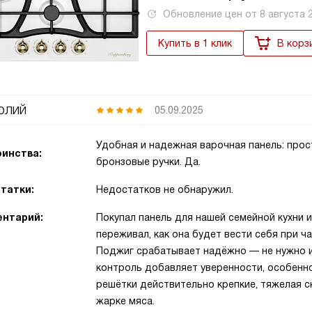
Обновление цен от
8 августа 
Купить в 1 клик
В корз
олий
05.09.2025
Удобная и надежная варочная панель: прос
инства:
бронзовые ручки. Да.
татки:
Недостатков не обнаружил.
нтарий:
Покупал панель для нашей семейной кухни 
переживал, как она будет вести себя при ча
Поджиг срабатывает надёжно — не нужно иск
контроль добавляет уверенности, особенно
решётки действительно крепкие, тяжелая с
жарке мяса.