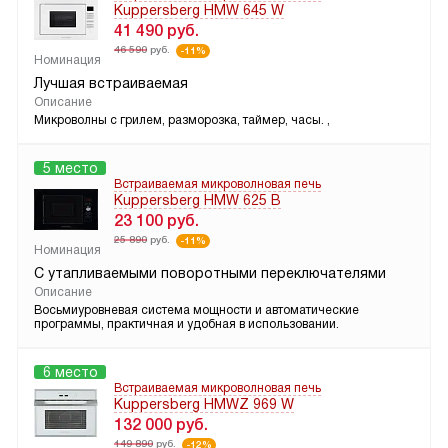
Kuppersberg HMW 645 W
41 490
руб.
46 590
руб.
-11%
Номинация
Лучшая встраиваемая
Описание
Микроволны с грилем, разморозка, таймер, часы. ,
5 место
Встраиваемая микроволновая печь
Kuppersberg HMW 625 B
23 100
руб.
25 890
руб.
-11%
Номинация
С утапливаемыми поворотными переключателями
Описание
Восьмиуровневая система мощности и автоматические
программы, практичная и удобная в использовании.
6 место
Встраиваемая микроволновая печь
Kuppersberg HMWZ 969 W
132 000
руб.
149 890
руб.
-12%