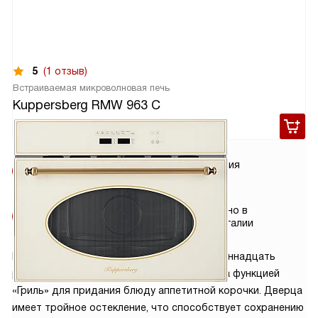
5
(1 отзыв)
Встраиваемая микроволновая печь
Kuppersberg RMW 963 C
104 590
руб.
Условия
Гарантия
доставки
2 года
Установка
Сделано в
от 3900 руб.
Португалии
Микроволновая печь RMW 963 C имеет одиннадцать
режимов приготовления. Модель оснащена функцией
«Гриль» для придания блюду аппетитной корочки. Дверца
имеет тройное остекление, что способствует сохранению