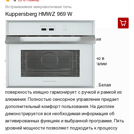
Встраиваемая микроволновая печь
Kuppersberg HMWZ 969 W
132 000
руб.
Бесплатная
Гарантия
доставка
2 года
Бесплатная
Сделано в
установка
Португалии
Модель Kuppersberg HMWZ 969 W —
многофункциональная микроволновая печь. Белая
поверхность изящно гармонирует с ручкой и рамкой из
алюминия. Полностью сенсорное управление придает
дополнительный комфорт пользования. На дисплее
демонстрируется вся необходимая информация об
активированных функциях и выбранной программе. Пять
уровней мощности позволяют подходить к процессу