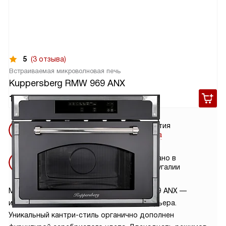
5
(3 отзыва)
Встраиваемая микроволновая печь
Kuppersberg RMW 969 ANX
141 600
руб.
Бесплатная
Гарантия
доставка
2 года
Бесплатная
Сделано в
установка
Португалии
Микроволновая печь Kuppersberg RMW 969 ANX —
изящное дополнение для кухонного интерьера.
Уникальный кантри-стиль органично дополнен