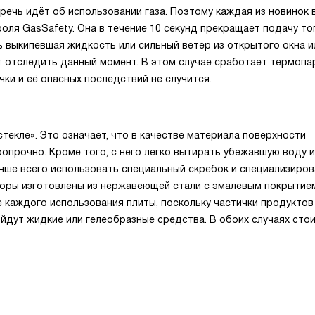
речь идёт об использовании газа. Поэтому каждая из новинок
оля GasSafety. Она в течение 10 секунд прекращает подачу то
 выкипевшая жидкость или сильный ветер из открытого окна и
т отследить данный момент. В этом случае сработает термопа
чки и её опасных последствий не случится.
текле». Это означает, что в качестве материала поверхности
опрочно. Кроме того, с него легко вытирать убежавшую воду и
чше всего использовать специальный скребок и специализиро
боры изготовлены из нержавеющей стали с эмалевым покрытие
е каждого использования плиты, поскольку частички продуктов
ойдут жидкие или гелеобразные средства. В обоих случаях сто