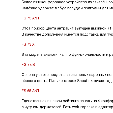
Белое пятиконфорочное устройство из закалённого
надёжно удержат любую посуду и пригодны для м
FS 73 ANT
Этот прибор цвета антрацит выпущен шириной 71 с
В качестве дополнения имеется подставка для тур
FS 73 X
Эта модель аналогичная по функциональности и р
FG 73 B
Основа у этого представителя новых варочных пов
чёрного цвета. Пять конфорок Sabaf включают од
FS 65 ANT
Единственная в нашем рейтинге панель на 4 конфо
с чугуном держателей. Есть wok-горелка и адапте