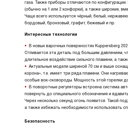
газа. Также приборы отличаются по конфигурации.
(обычно на 1 или 2 конфорки), а также широкие, в
Чаще всего используется чёрный, белый, нержавею
бордовый, бронзовый, графит, бежевый и пр.
Интересные технологии
В новых варочных поверхностях Kuppersberg 202
Отливается эта деталь под большим давлением, ч
длительное воздействие сильного пламени, а такж
Актуальные модели шириной 70 см и выше оснащ
корона», т.е. имеет три ряда пламени. Они нагре
особые вок-сковороды. Мощность этой горелки дос
В поворотные регуляторы встроена система авто
повернуть до специального обозначения и вдавить.
Через несколько секунд огонь появится. Такой по
а также избежать необходимости использовать спи
Безопасность