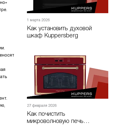
ино»
тре.
1 марта 2026
Как установить духовой
шкаф Kuppersberg
ии.
реносят
ная
вать
ент.
ую,
27 февраля 2026
Как почистить
микроволновую печь
Kuppersberg