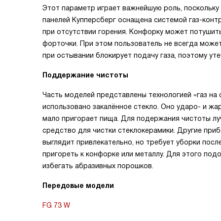
Этот параметр играет важнейшую роль, поскольку 
панелей Купперсберг оснащена системой газ-контр
при отсутствии горения. Конфорку может потушить
форточки. При этом пользователь не всегда може
при остывании блокирует подачу газа, поэтому уте
Поддержание чистоты
Часть моделей представлены технологией «газ на с
использовано закалённое стекло. Оно ударо- и жар
мало пригорает пища. Для подержания чистоты лу
средство для чистки стеклокерамики. Другие при
выглядит привлекательно, но требует уборки посл
пригореть к конфорке или металлу. Для этого под
избегать абразивных порошков.
Передовые модели
FG 73 W