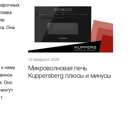
 варочных
плива
ли
ра. Она
19 февраля 2026
Микроволновая печь
 к нему
Kuppersberg плюсы и минусы
ванное
м. Оно
 могут
ит