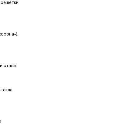
 решётки
орона»).
 стали.
стекла
я