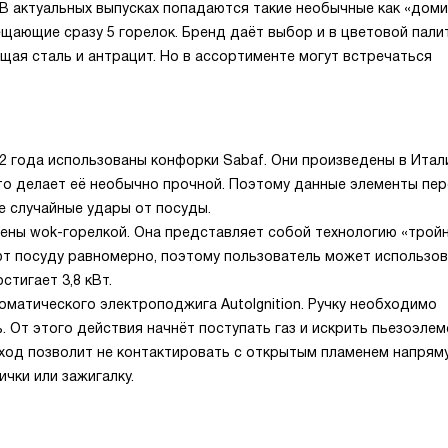
 В актуальных выпусках попадаются такие необычные как «дом
мещающие сразу 5 горелок. Бренд даёт выбор и в цветовой пали
щая сталь и антрацит. Но в ассортименте могут встречаться
2 года использованы конфорки Sabaf. Они произведены в Итал
то делает её необычно прочной. Поэтому данные элементы пе
е случайные удары от посуды.
ены wok-горелкой. Она представляет собой технологию «трой
вают посуду равномерно, поэтому пользователь может использо
тигает 3,8 кВт.
матического электроподжига AutoIgnition. Ручку необходимо
 От этого действия начнёт поступать газ и искрить пьезоэлем
дход позволит не контактировать с открытым пламенем напрям
чки или зажигалку.