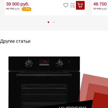
39 900
руб.
48 700
45 790
руб.
57 190
руб.
-13%
Другие статьи