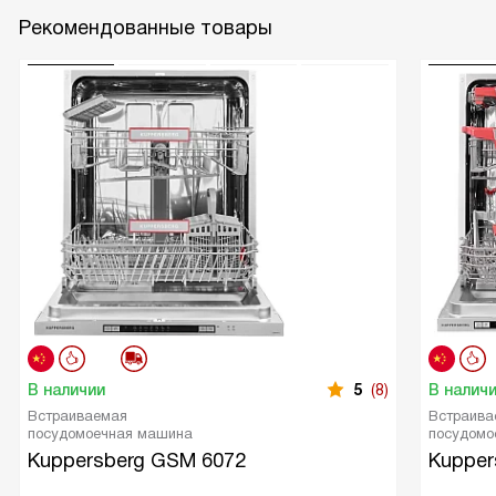
Рекомендованные товары
В наличии
5
(8)
В налич
Встраиваемая
Встраива
посудомоечная машина
посудомо
Kuppersberg GSM 6072
Kupper