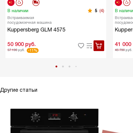
В наличии
5
(4)
В налич
Встраиваемая
Встраива
посудомоечная машина
посудомо
Kuppersberg GLM 4575
Kupper
50 900
руб.
41 000
57 190
руб.
45 790
руб.
-11%
Другие статьи