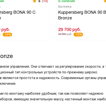
чии
5
(10)
В наличии
а
Вытяжка
rsberg BONA 90 C
Kuppersberg BONA 90 
e
Bronze
0
руб.
29 700
руб.
.
34 890
руб.
-15%
-15%
ronze
анели управления. Они отвечают за регулирование скорости, а
иционный тип контрольных устройств по-прежнему широко
тв являются простота и надежность. Современные органы упра
ключения.
ми по монтажу наиболее удобным, так как позволяет надежно
риборов, имеющих значительную массу, настенный монтаж наиб