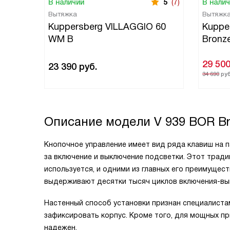
В наличии
5
(7)
В нали
Вытяжка
Вытяжк
Kuppersberg VILLAGGIO 60
Kuppe
WM B
Bronz
29 50
23 390
руб.
34 690
руб
Описание модели
V 939 BOR B
Кнопочное управление имеет вид ряда клавиш на п
за включение и выключение подсветки. Этот трад
используется, и одними из главных его преимущес
выдерживают десятки тысяч циклов включения-вы
Настенный способ установки признан специалиста
зафиксировать корпус. Кроме того, для мощных п
надежен.