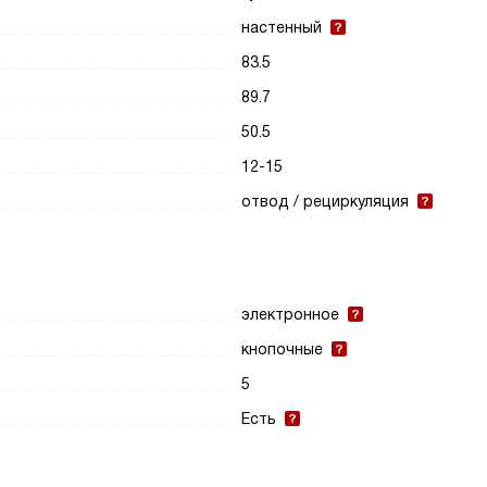
настенный
83.5
89.7
50.5
12-15
отвод / рециркуляция
электронное
кнопочные
5
Есть