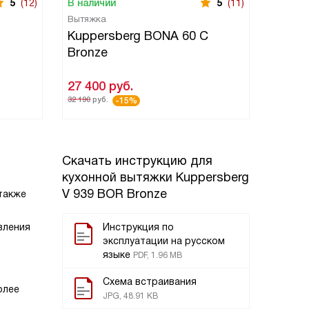
5
(12)
В наличии
5
(11)
В нали
Вытяжка
Вытяжк
B
Kuppersberg BONA 60 C
Kuppe
Bronze
Bronz
27 400
руб.
27 50
32 190
руб.
32 290
ру
-15%
Скачать инструкцию для
кухонной вытяжки
Kuppersberg
V 939 BOR Bronze
 также
вления
Инструкция по
эксплуатации на русском
языке
PDF, 1.96 MB
Схема встраивания
олее
JPG, 48.91 KB