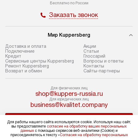
Бесплатно по России
доставки доставит упакованный
в себя: снятие у
Заказать звонок
прибор до подъезда. Если
и транспортиров
требуется перенос прибора
при необходимо
до двери квартиры или до места
отдельных часте
Мир Kuppersberg
установки, предварительно
устанавливается
согласуйте это с менеджером.
нишу или на зар
Доставка и оплата
Акции
Подключение
Cтатьи
За данную услугу взимается
подготовленное
Кредит
Глоссарий
дополнительная плата. Обратите
по уровню, а за
Сервисные центры Kuppersberg
Вопросы и ответы
Ремонт Kuppersberg
Контакты
внимание на размеры прибора: если
к существующим
Возврат и обмен
Сайты-партнеры
они не позволяют пронести его
После этого пр
через дверной проем,
запуск и предос
Для физических лиц
то сотрудники транспортной
консультация по
shop@kuppers-russia.ru
службы не смогут демонтировать
В стандартную у
Для юридических лиц
дверцы, ручки или другие
не входят: прок
business@kvalitet.company
выступающие элементы, так как это
коммуникаций, 
может повлечь отказ в проведении
материалы, нав
НАПИСАТЬ РУКОВОДСТВУ
Для работы нашего сайта используются cookie. Используя наш сайт,
гарантийного ремонта в будущем.
и перевешивание
вы предоставляете
согласие на обработку ваших персональных
данных
с помощью сервисов веб-аналитики (Cookie) и
Перед заказом удостоверьтесь, что
Профессиональ
Политика конфиденциальности
присоединяетесь к тексту «
Согласия на обработку персональных