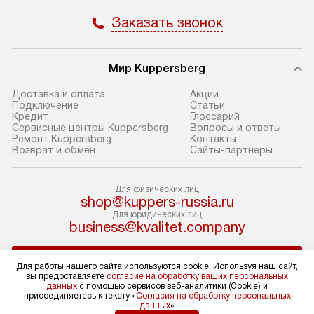
доставки доставит упакованный
в себя: снятие у
Заказать звонок
прибор до подъезда. Если
и транспортиров
требуется перенос прибора
при необходимо
до двери квартиры или до места
отдельных часте
Мир Kuppersberg
установки, предварительно
устанавливается
Доставка и оплата
Акции
согласуйте это с менеджером.
нишу или на зар
Подключение
Cтатьи
Кредит
Глоссарий
За данную услугу взимается
подготовленное
Сервисные центры Kuppersberg
Вопросы и ответы
дополнительная плата. Обратите
по уровню, а за
Ремонт Kuppersberg
Контакты
Возврат и обмен
Сайты-партнеры
внимание на размеры прибора: если
к существующим
они не позволяют пронести его
После этого пр
через дверной проем,
запуск и предос
Для физических лиц
shop@kuppers-russia.ru
то сотрудники транспортной
консультация по
Для юридических лиц
службы не смогут демонтировать
В стандартную у
business@kvalitet.company
дверцы, ручки или другие
не входят: прок
выступающие элементы, так как это
коммуникаций, 
НАПИСАТЬ РУКОВОДСТВУ
Для работы нашего сайта используются cookie. Используя наш сайт,
может повлечь отказ в проведении
материалы, нав
вы предоставляете
согласие на обработку ваших персональных
гарантийного ремонта в будущем.
и перевешивание
данных
с помощью сервисов веб-аналитики (Cookie) и
Политика конфиденциальности
присоединяетесь к тексту «
Согласия на обработку персональных
Перед заказом удостоверьтесь, что
Профессиональ
данных
»
Условия продажи