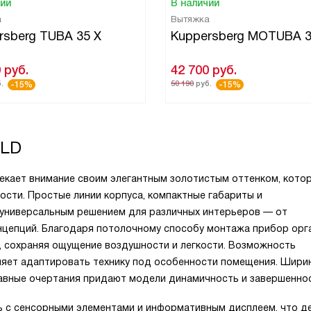
чии
В наличии
а
Вытяжка
rsberg TUBA 35 X
Kuppersberg MOTUBA 3
0
руб.
42 700
руб.
.
50 190
руб.
-15%
-15%
LD
кает внимание своим элегантным золотистым оттенком, кото
сти. Простые линии корпуса, компактные габариты и
универсальным решением для различных интерьеров — от
нцепций. Благодаря потолочному способу монтажа прибор орг
, сохраняя ощущение воздушности и легкости. Возможность
оляет адаптировать технику под особенности помещения. Шири
плавные очертания придают модели динамичность и завершеннос
ь с сенсорными элементами и информативным дисплеем, что д