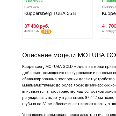
В наличии
В нали
Вытяжка
Вытяжк
Kuppersberg TUBA 35 B
Kuppe
37 400
руб.
41 70
43 990
руб.
48 990
руб
-15%
Описание модели
MOTUBA GO
Kuppersberg MOTUBA GOLD модель вытяжки привле
добавляет помещению нотку роскоши и современно
сбалансированные пропорции делают устройство 
минималистичных до более ярких дизайнерских ко
вписывается в пространство над островной зоной
регулировать высоту в диапазоне 87-117 см позв
глубина по 39 см обеспечивают компактность, а 
Управление реализовано через электронную панел