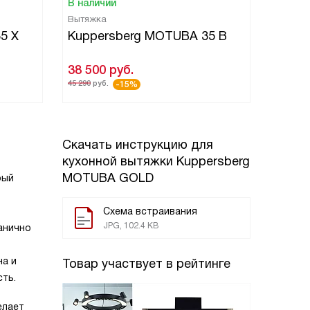
В наличии
Вытяжка
5 X
Kuppersberg MOTUBA 35 B
38 500
руб.
45 290
руб.
-15%
Скачать инструкцию для
кухонной вытяжки
Kuppersberg
MOTUBA GOLD
рый
Схема встраивания
JPG, 102.4 KB
анично
на и
Товар участвует в рейтинге
ть.
елает