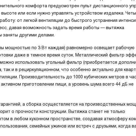
нительного комфорта предусмотрен пульт дистанционного упр
 высоте или если нужно управлять устройством издалека. Чет
работу: от легкой вентиляции до быстрого устранения интенс
есс, давая возможность задать время работы — вытяжка
ы заняты другими делами.
пы мощностью по 3 Вт каждая) равномерно освещает рабочую
отовки даже в темное время суток. Металлический фильтр эфф
и можно использовать угольный фильтр (приобретается дополни
, так и в рециркуляционном, что особенно актуально для кварт
иляции. Производительность до 1000 кубических метров в ча
активном приготовлении пищи, а уровень шума всего 44 дБ не
арантией, а сборка осуществляется на производственных мощ
оворит о прочности конструкции. Вытяжка станет не только
нтом в любом кухонном пространстве, создавая атмосферу ко
пользования, семейных ужинов или встреч с друзьями, когда 