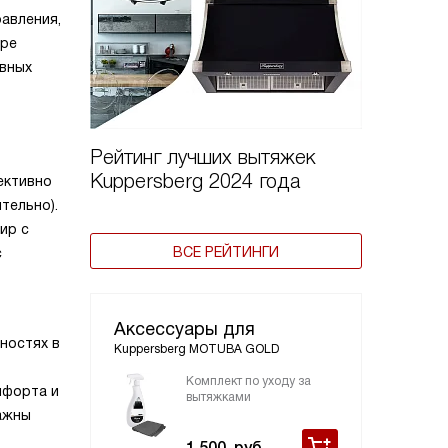
авления,
ыре
ивных
Рейтинг лучших вытяжек
Kuppersberg 2024 года
ективно
тельно).
ир с
ВСЕ РЕЙТИНГИ
с
Аксессуары для
ностях в
Kuppersberg MOTUBA GOLD
Комплект по уходу за
мфорта и
вытяжками
важны
1 500
руб.