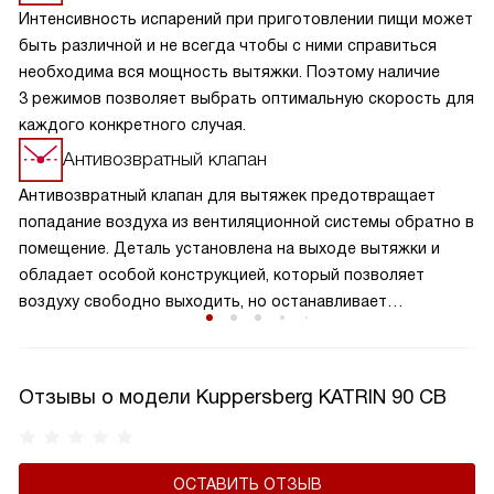
Интенсивность испарений при приготовлении пищи может
быть различной и не всегда чтобы с ними справиться
необходима вся мощность вытяжки. Поэтому наличие
3 режимов позволяет выбрать оптимальную скорость для
каждого конкретного случая.
Антивозвратный клапан
Антивозвратный клапан для вытяжек предотвращает
попадание воздуха из вентиляционной системы обратно в
помещение. Деталь установлена на выходе вытяжки и
обладает особой конструкцией, который позволяет
воздуху свободно выходить, но останавливает
образование обратного потока. Клапан обеспечивает
надежную защиту от возвращения нежелательных
запахов, повышает эффективность работы вытяжки и
Отзывы о модели Kuppersberg KATRIN 90 CB
поддерживает чистоту воздуха на вашей кухне. Это
важный элемент вытяжки, который способствует
сохранению здорового микроклимата в комнате,
ОСТАВИТЬ ОТЗЫВ
продляет срок службы устройства, а также не дает