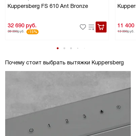
Kuppersberg FS 610 Ant Bronze
Kupper
32 690
руб.
11 400
38 390
руб.
13 390
руб.
-15%
Почему стоит выбрать вытяжки Kuppersberg