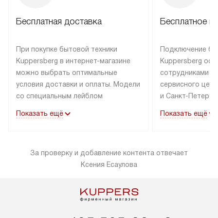
Бесплатная доставка
Бесплатное п
При покупке бытовой техники
Подключение бы
Kuppersberg в интернет-магазине
Kuppersberg осу
можно выбрать оптимальные
сотрудниками п
условия доставки и оплаты. Модели
сервисного цент
со специальным лейблом
и Санкт-Петербу
доставляется бесплатно по Москве
со специальным
Показать ещё
Показать ещё
в пределах МКАД до подъезда,
подключается к
выезд за МКАД оплачивается
коммуникациям б
дополнительно. Товар со статусом
необходимости 
За проверку и добавление контента отвечает
«в наличии» может быть отправлен
за пределы МКАД
Ксения Есаулова
покупателю в течение трех дней.
дополнительная 
Доставка в Санкт-Петербург
коммуникации п
и другие регионы осуществляется
наличие установ
через транспортную компанию.
и подключение 
После 100% предоплаты наша
и канализации в