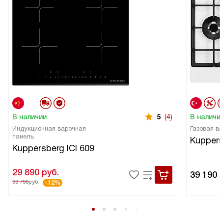
приносит меньше забот — включил, когда нужно, режим
выбрал, и забыл. Я доволен покупкой.
В наличии
5
(4)
В налич
Индукционная варочная
Газовая 
панель
Kupper
Kuppersberg ICI 609
29 890
руб.
39 190
33 790
руб.
-12%