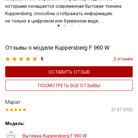
поддерживает чистоту воздуха на вашей кухне. Это
которыми оснащается современная бытовая техника
важный элемент вытяжки, который способствует
Kuppersberg, способны отображать информацию
сохранению здорового микроклимата в комнате,
не только в цифровом или буквенном виде,
продляет срок службы устройства, а также не дает
но и в символьном, и в графическом. Они устойчивы
попадать внутрь холодному воздуху.
к механическим и температурным воздействиям, яркие и
контрастные.
Отзывы о модели Kuppersberg F 960 W
5
2 отзыва
ОСТАВИТЬ ОТЗЫВ
ПОСМОТРЕТЬ ВСЕ ОТЗЫВЫ
Марат
31.07.2025
Модель:
Вытяжка Kuppersberg F 960 W