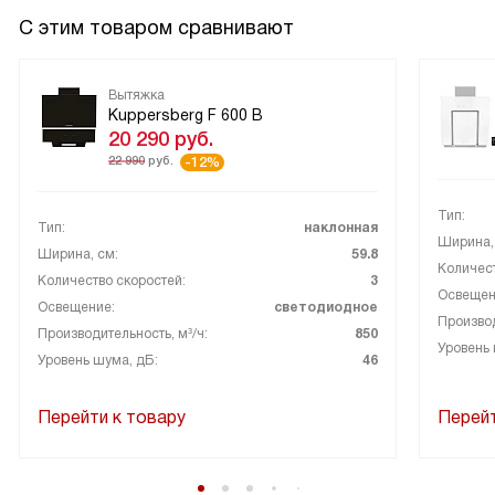
С этим товаром сравнивают
Вытяжка
Kuppersberg F 600 B
20 290
руб.
22 990
руб.
-12%
Тип:
Тип:
наклонная
Ширина,
Ширина, см:
59.8
Количест
Количество скоростей:
3
Освещен
Освещение:
светодиодное
Производ
Производительность, м³/ч:
850
Уровень 
Уровень шума, дБ:
46
Перейти к товару
Перейт