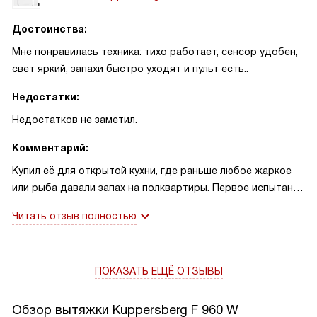
Достоинства:
Мне понравилась техника: тихо работает, сенсор удобен,
свет яркий, запахи быстро уходят и пульт есть..
Недостатки:
Недостатков не заметил.
Комментарий:
Купил её для открытой кухни, где раньше любое жаркое
или рыба давали запах на полквартиры. Первое испытание
— семейный ужин, когда пришлось жарить рыбу и тушить
Читать отзыв полностью
лук одновременно. Включил интенсивный режим на пару
минут, и через короткое время в комнате стало заметно
чище. Это реально работает, и я доволен покупкой.
ПОКАЗАТЬ ЕЩЁ ОТЗЫВЫ
Пользоваться просто: сенсор откликается, на дисплее
видно выбранную скорость, а пульт выручает, когда руки
Обзор вытяжки Kuppersberg F 960 W