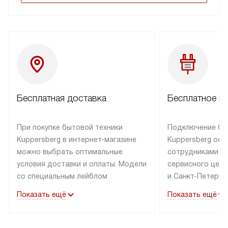
Бесплатная доставка
Бесплатное п
При покупке бытовой техники
Подключение бы
Kuppersberg в интернет-магазине
Kuppersberg осу
можно выбрать оптимальные
сотрудниками п
условия доставки и оплаты. Модели
сервисного цент
со специальным лейблом
и Санкт-Петербу
доставляется бесплатно по Москве
со специальным
Показать ещё
Показать ещё
в пределах МКАД до подъезда,
подключается к
выезд за МКАД оплачивается
коммуникациям б
дополнительно. Товар со статусом
необходимости 