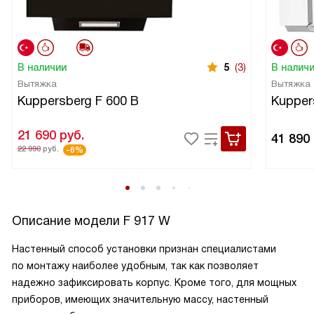
В наличии
5
(3)
В налич
Вытяжка
Вытяжка
Kuppersberg F 600 B
Kupper
21 690
руб.
41 890
22 990
руб.
-6%
Описание модели
F 917 W
Настенный способ установки признан специалистами
по монтажу наиболее удобным, так как позволяет
надежно зафиксировать корпус. Кроме того, для мощных
приборов, имеющих значительную массу, настенный