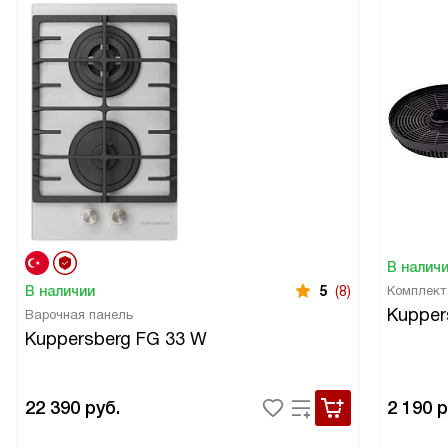
В налич
В наличии
5
(8)
Комплект
Kupper
Варочная панель
Kuppersberg FG 33 W
22 390
руб.
2 190
р