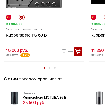
В наличии
В налич
Газовая варочная панель
Газовая 
Kuppersberg FS 60 B
Kupper
18 000
руб.
41 290
20 390
руб.
48 490
руб.
-12%
С этим товаром сравнивают
Вытяжка
Kuppersberg MOTUBA 35 B
38 500
руб.