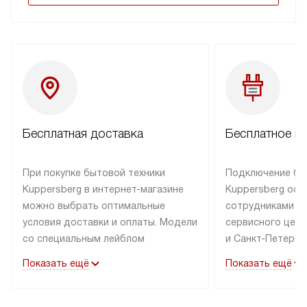
Бесплатная доставка
Бесплатное п
При покупке бытовой техники
Подключение бы
Kuppersberg в интернет-магазине
Kuppersberg осу
можно выбрать оптимальные
сотрудниками п
условия доставки и оплаты. Модели
сервисного цент
со специальным лейблом
и Санкт-Петербу
доставляется бесплатно по Москве
со специальным
Показать ещё
Показать ещё
в пределах МКАД до подъезда,
подключается к
выезд за МКАД оплачивается
коммуникациям б
дополнительно. Товар со статусом
необходимости 