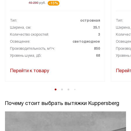
45 290
руб.
-15%
Тип:
островная
Тип:
Ширина, см:
35.1
Ширина,
Количество скоростей:
3
Количест
Освещение:
светодиодное
Освещен
Производительность, м³/ч:
850
Производ
Уровень шума, дБ:
68
Уровень 
Перейти к товару
Перейт
Почему стоит выбрать вытяжки Kuppersberg