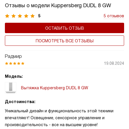
запахов, повышает эффективность работы вытяжки и
Отзывы о модели Kuppersberg DUDL 8 GW
поддерживает чистоту воздуха на вашей кухне. Это
важный элемент вытяжки, который способствует
5
5 отзывов
сохранению здорового микроклимата в комнате,
ОСТАВИТЬ ОТЗЫВ
продляет срок службы устройства, а также не дает
попадать внутрь холодному воздуху.
ПОСМОТРЕТЬ ВСЕ ОТЗЫВЫ
Радмир
19.08.2024
Модель:
Вытяжка Kuppersberg DUDL 8 GW
Достоинства:
Уникальный дизайн и функциональность этой техники
впечатляют! Освещение, сенсорное управление и
производительность - все на высшем уровне!