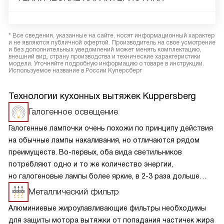
* Все сведения, указанные на сайте, носят информационный характер
и не являются публичной офертой. Производитель на свое усмотрение
и без дополнительных уведомлений может менять комплектацию,
внешний вид, страну производства и технические характеристики
модели. Уточняйте подробную информацию о товаре в инструкции.
Используемое название в России Куперсберг
Технологии кухонных вытяжек Kuppersberg
Галогенное освещение
Галогенные лампочки очень похожи по принципу действия
на обычные лампы накаливания, но отличаются рядом
преимуществ. Во-первых, оба вида светильников
потребляют одно и то же количество энергии,
но галогеновые лампы более яркие, в 2-3 раза дольше
светят и устойчивее к перепадам напряжения. Этот
Металлический фильтр
эффект достигается благодаря тому, что сама колба
Алюминиевые жироулавливающие фильтры необходимы
лампы сделана из кварцевого стекла, а внутри нее газы
для защиты мотора вытяжки от попадания частичек жира