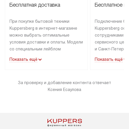
Бесплатная доставка
Бесплатное п
При покупке бытовой техники
Подключение бы
Kuppersberg в интернет-магазине
Kuppersberg осу
можно выбрать оптимальные
сотрудниками п
условия доставки и оплаты. Модели
сервисного цент
со специальным лейблом
и Санкт-Петербу
доставляется бесплатно по Москве
со специальным
Показать ещё
Показать ещё
в пределах МКАД до подъезда,
подключается к
выезд за МКАД оплачивается
коммуникациям б
дополнительно. Товар со статусом
необходимости 
За проверку и добавление контента отвечает
«в наличии» может быть отправлен
за пределы МКАД
Ксения Есаулова
покупателю в течение трех дней.
дополнительная 
Доставка в Санкт-Петербург
коммуникации п
и другие регионы осуществляется
наличие установ
через транспортную компанию.
и подключение 
После 100% предоплаты наша
и канализации в
компания бесплатно доставит ваш
от категории те