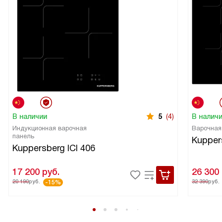
В наличии
5
(4)
В налич
Индукционная варочная
Варочная
панель
Kupper
Kuppersberg ICI 406
17 200
руб.
26 300
20 190
руб.
32 390
руб.
-15%