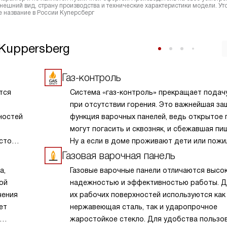
ешний вид, страну производства и технические характеристики модели. Ут
 название в России Куперсберг
Kuppersberg
Газ-контроль
тся
Система «газ-контроль» прекращает подачу
при отсутствии горения. Это важнейшая за
ностей
функция варочных панелей, ведь открытое 
могут погасить и сквозняк, и сбежавшая пи
сто
Ну а если в доме проживают дети или пож
льшей
члены семьи, которые могут не заметить о
Газовая варочная панель
ольших
пламени при положении ручки подачи газа
а,
Газовые варочные панели отличаются высо
временно
«Включено», газ-контроль жизненно необхо
ой
надежностью и эффективностью работы. Д
уя
чения
их рабочих поверхностей используются как
льно
ет
нержавеющая сталь, так и ударопрочное
й часто
жаростойкое стекло. Для удобства пользо
ивность