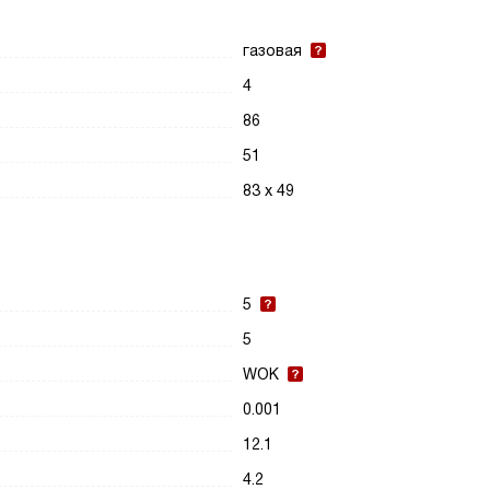
газовая
4
86
51
83 х 49
5
5
WOK
0.001
12.1
4.2