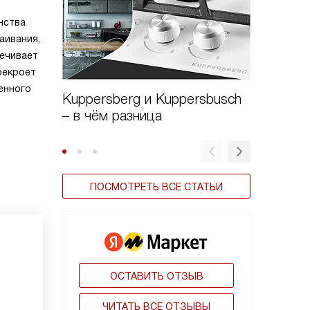
нства
аивания,
печивает
рекроет
енного
Kuppersberg и Kuppersbusch
Варочн
– в чём разница
Kuppers
стекло
ПОСМОТРЕТЬ ВСЕ СТАТЬИ
ОСТАВИТЬ ОТЗЫВ
ЧИТАТЬ ВСЕ ОТЗЫВЫ