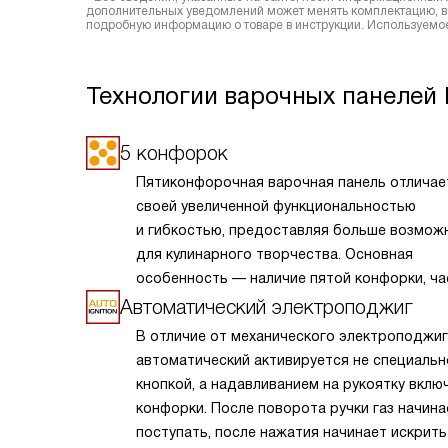
дополнительных уведомлений может менять комплектацию, вн
подробную информацию о товаре в инструкции. Используемое
Технологии варочных панелей 
5 конфорок
Пятиконфорочная варочная панель отличае
своей увеличенной функциональностью
и гибкостью, предоставляя больше возмож
для кулинарного творчества. Основная
особенность — наличие пятой конфорки, ча
расположенной в центре и обладающей бо
Автоматический электроподжиг
мощностью или специальной формой для б
В отличие от механического электроподжиг
кастрюль и сковород. Это позволяет одно
автоматический активируется не специальн
готовить разнообразные блюда, оптимизир
кнопкой, а надавливанием на рукоятку вклю
процесс приготовления. Такая панель идеа
конфорки. После поворота ручки газ начина
подходит для больших семей или любителе
поступать, после нажатия начинает искрить
готовить, обеспечивая удобство и эффект