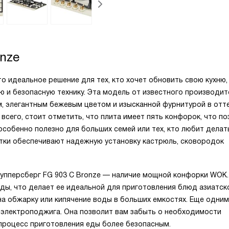
onze
то идеальное решение для тех, кто хочет обновить свою кухню,
ю и безопасную технику. Эта модель от известного производит
, элегантным бежевым цветом и изысканной фурнитурой в отт
всего, стоит отметить, что плита имеет пять конфорок, что по
собенно полезно для больших семей или тех, кто любит делат
етки обеспечивают надежную установку кастрюль, сковородок
упперсберг FG 903 C Bronze — наличие мощной конфорки WOK.
ы, что делает ее идеальной для приготовления блюд азиатско
а обжарку или кипячение воды в больших емкостях. Еще одним
 электроподжига. Она позволит вам забыть о необходимости
 процесс приготовления еды более безопасным.