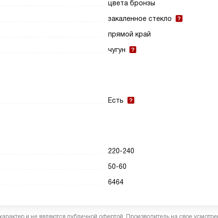
цвета бронзы
закаленное стекло
прямой край
чугун
Есть
220-240
50-60
6464
характер и не являются публичной офертой. Производитель на свое усмотре