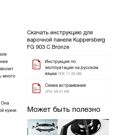
Скачать инструкцию для
варочной панели
Kuppersberg
FG 903 C Bronze
еля
енке
Инструкция по
эксплуатации на русском
зволит
языке
PDF, 11.05 MB
ь много
Схема встраивания
JPG, 58.41 KB
 Она
Может быть полезно
й кухни.