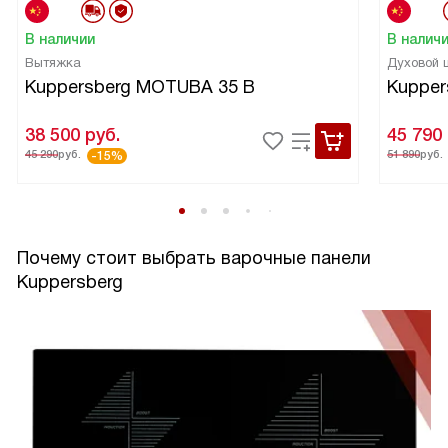
В наличии
В налич
Вытяжка
Духовой
Kuppersberg MOTUBA 35 B
Kupper
38 500
руб.
45 790
45 290
руб.
51 890
руб.
-15%
Почему стоит выбрать варочные панели
Kuppersberg