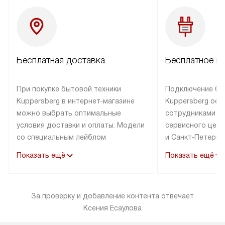
Бесплатная доставка
Бесплатное п
При покупке бытовой техники
Подключение бы
Kuppersberg в интернет-магазине
Kuppersberg осу
можно выбрать оптимальные
сотрудниками п
условия доставки и оплаты. Модели
сервисного цент
со специальным лейблом
и Санкт-Петербу
доставляется бесплатно по Москве
со специальным
Показать ещё
Показать ещё
в пределах МКАД до подъезда,
подключается к
выезд за МКАД оплачивается
коммуникациям б
дополнительно. Товар со статусом
необходимости 
За проверку и добавление контента отвечает
«в наличии» может быть отправлен
за пределы МКАД
Ксения Есаулова
покупателю в течение трех дней.
дополнительная 
Доставка в Санкт-Петербург
коммуникации п