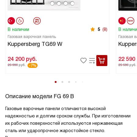
В наличии
5
(8)
В налич
Газовая варочная панель
Газовая 
Kuppersberg TG69 W
Kupper
24 200
руб.
22 590
25 990
руб.
25 590
руб.
-7%
Описание модели
FG 69 B
Газовые варочные панели отличаются высокой
надежностью и долгим сроком службы. При изготовлении
их рабочих поверхностей используются нержавеющая
сталь или ударопрочное жаростойкое стекло.