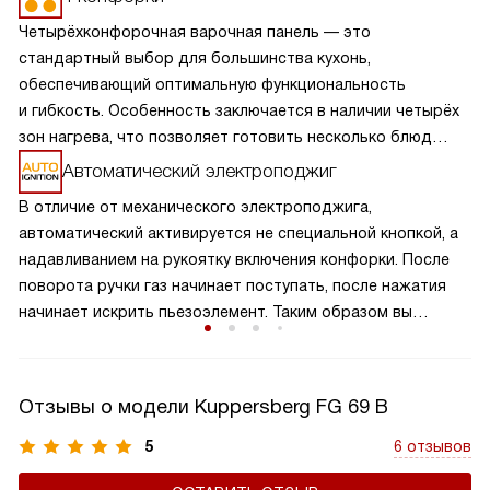
Четырёхконфорочная варочная панель — это
стандартный выбор для большинства кухонь,
обеспечивающий оптимальную функциональность
и гибкость. Особенность заключается в наличии четырёх
зон нагрева, что позволяет готовить несколько блюд
одновременно, экономя время и усилия. Разнообразие
Автоматический электроподжиг
размеров и мощностей конфорок подходит для
В отличие от механического электроподжига,
различных кулинарных задач, от быстрого кипячения
автоматический активируется не специальной кнопкой, а
до медленного тушения. Такая панель обеспечивает
надавливанием на рукоятку включения конфорки. После
равномерное распределение тепла и удобное
поворота ручки газ начинает поступать, после нажатия
расположение посуды, что делает её идеальной для
начинает искрить пьезоэлемент. Таким образом вы
семейного использования.
получаете пламя движением одной руки, что важно для
безопасности и попросту удобно.
Отзывы о модели Kuppersberg FG 69 B
5
6 отзывов