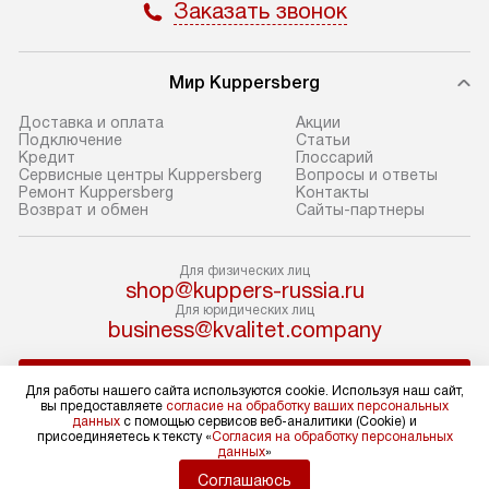
Заказать звонок
В оговоренный день служба
Стандартная уст
доставки доставит упакованный
в себя: снятие у
прибор до подъезда. Если
и транспортиров
Мир Kuppersberg
требуется перенос прибора
при необходимо
до двери квартиры или до места
отдельных часте
Доставка и оплата
Акции
Подключение
Cтатьи
установки, предварительно
устанавливается
Кредит
Глоссарий
согласуйте это с менеджером.
нишу или на зар
Сервисные центры Kuppersberg
Вопросы и ответы
Ремонт Kuppersberg
Контакты
За данную услугу взимается
подготовленное
Возврат и обмен
Сайты-партнеры
дополнительная плата. Обратите
по уровню, а за
внимание на размеры прибора: если
к существующим
Для физических лиц
они не позволяют пронести его
После этого пр
shop@kuppers-russia.ru
через дверной проем,
запуск и предос
Для юридических лиц
business@kvalitet.company
то сотрудники транспортной
консультация по
службы не смогут демонтировать
В стандартную у
НАПИСАТЬ РУКОВОДСТВУ
дверцы, ручки или другие
не входят: прок
Для работы нашего сайта используются cookie. Используя наш сайт,
вы предоставляете
согласие на обработку ваших персональных
выступающие элементы, так как это
коммуникаций, 
данных
с помощью сервисов веб-аналитики (Cookie) и
может повлечь отказ в проведении
материалы, нав
Политика конфиденциальности
присоединяетесь к тексту «
Согласия на обработку персональных
данных
»
Условия продажи
гарантийного ремонта в будущем.
и перевешивание
Карта сайта
Соглашаюсь
Перед заказом удостоверьтесь, что
Профессиональ