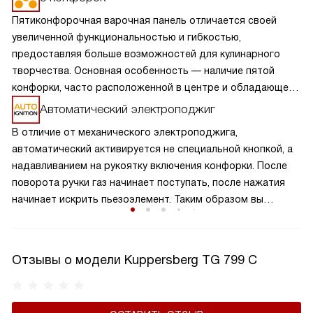
Пятиконфорочная варочная панель отличается своей
увеличенной функциональностью и гибкостью,
предоставляя больше возможностей для кулинарного
творчества. Основная особенность — наличие пятой
конфорки, часто расположенной в центре и обладающей
большей мощностью или специальной формой для
Автоматический электроподжиг
больших кастрюль и сковород. Это позволяет
В отличие от механического электроподжига,
одновременно готовить разнообразные блюда,
автоматический активируется не специальной кнопкой, а
оптимизируя процесс приготовления. Такая панель
надавливанием на рукоятку включения конфорки. После
идеально подходит для больших семей или любителей
поворота ручки газ начинает поступать, после нажатия
часто готовить, обеспечивая удобство и эффективность
начинает искрить пьезоэлемент. Таким образом вы
на кухне.
получаете пламя движением одной руки, что важно для
безопасности и попросту удобно.
Отзывы о модели Kuppersberg TG 799 С