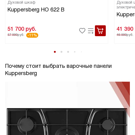
Духовой шкаф
Духовой
электрич
Kuppersberg HO 622 B
Kupper
51 700
руб.
41 390
57 990
руб.
46 990
руб.
-11%
Почему стоит выбрать варочные панели
Kuppersberg