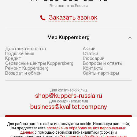
Бесплатно по России
оформлении заказа.
в разделе «Подк
Заказать звонок
В оговоренный день служба
Стандартная уст
доставки доставит упакованный
в себя: снятие у
прибор до подъезда. Если
и транспортиров
Мир Kuppersberg
требуется перенос прибора
при необходимо
до двери квартиры или до места
отдельных часте
Доставка и оплата
Акции
Подключение
Cтатьи
установки, предварительно
устанавливается
Кредит
Глоссарий
согласуйте это с менеджером.
нишу или на зар
Сервисные центры Kuppersberg
Вопросы и ответы
Ремонт Kuppersberg
Контакты
За данную услугу взимается
подготовленное
Возврат и обмен
Сайты-партнеры
дополнительная плата. Обратите
по уровню, а за
внимание на размеры прибора: если
к существующим
Для физических лиц
они не позволяют пронести его
После этого пр
shop@kuppers-russia.ru
через дверной проем,
запуск и предос
Для юридических лиц
business@kvalitet.company
то сотрудники транспортной
консультация по
службы не смогут демонтировать
В стандартную у
НАПИСАТЬ РУКОВОДСТВУ
дверцы, ручки или другие
не входят: прок
Для работы нашего сайта используются cookie. Используя наш сайт,
вы предоставляете
согласие на обработку ваших персональных
выступающие элементы, так как это
коммуникаций, 
данных
с помощью сервисов веб-аналитики (Cookie) и
может повлечь отказ в проведении
Политика конфиденциальности
материалы, нав
присоединяетесь к тексту «
Согласия на обработку персональных