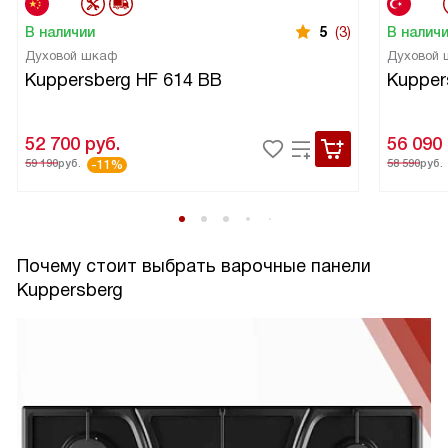
В наличии
5
(3)
В налич
Духовой шкаф
Духовой
Kuppersberg HF 614 BB
Kupper
52 700
руб.
56 090
59 190
руб.
58 590
руб.
-11%
Почему стоит выбрать варочные панели
Kuppersberg