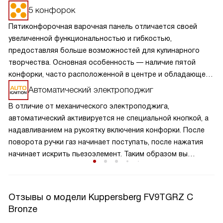
5 конфорок
Пятиконфорочная варочная панель отличается своей
увеличенной функциональностью и гибкостью,
предоставляя больше возможностей для кулинарного
творчества. Основная особенность — наличие пятой
конфорки, часто расположенной в центре и обладающей
большей мощностью или специальной формой для
Автоматический электроподжиг
больших кастрюль и сковород. Это позволяет
В отличие от механического электроподжига,
одновременно готовить разнообразные блюда,
автоматический активируется не специальной кнопкой, а
оптимизируя процесс приготовления. Такая панель
надавливанием на рукоятку включения конфорки. После
идеально подходит для больших семей или любителей
поворота ручки газ начинает поступать, после нажатия
часто готовить, обеспечивая удобство и эффективность
начинает искрить пьезоэлемент. Таким образом вы
на кухне.
получаете пламя движением одной руки, что важно для
безопасности и попросту удобно.
Отзывы о модели Kuppersberg FV9TGRZ C
Bronze