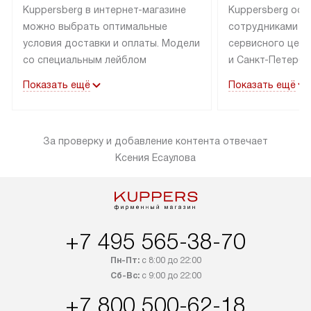
Kuppersberg в интернет-магазине
Kuppersberg осу
можно выбрать оптимальные
сотрудниками п
условия доставки и оплаты. Модели
сервисного цент
со специальным лейблом
и Санкт-Петербу
доставляется бесплатно по Москве
со специальным
Показать ещё
Показать ещё
в пределах МКАД до подъезда,
подключается к
выезд за МКАД оплачивается
коммуникациям б
дополнительно. Товар со статусом
необходимости 
За проверку и добавление контента отвечает
«в наличии» может быть отправлен
за пределы МКАД
Ксения Есаулова
покупателю в течение трех дней.
дополнительная 
Доставка в Санкт-Петербург
коммуникации п
и другие регионы осуществляется
наличие установ
через транспортную компанию.
и подключение 
После 100% предоплаты наша
и канализации в
+7 495 565-38-70
компания бесплатно доставит ваш
от категории те
заказ до представительства
дополнительных
Пн-Пт:
с 8:00 до 22:00
транспортной компании в Москве.
Сб-Вс:
с 9:00 до 22:00
определяется в 
Пожалуйста, уточняйте условия
с прайс-листом,
+7 800 500-62-18
доставки у менеджера при
найти на нашем 