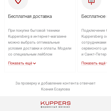
Бесплатная доставка
Бесплатное п
При покупке бытовой техники
Подключение бы
Kuppersberg в интернет-магазине
Kuppersberg осу
можно выбрать оптимальные
сотрудниками п
условия доставки и оплаты. Модели
сервисного цент
со специальным лейблом
и Санкт-Петербу
доставляется бесплатно по Москве
со специальным
Показать ещё
Показать ещё
в пределах МКАД до подъезда,
подключается к
выезд за МКАД оплачивается
коммуникациям б
дополнительно. Товар со статусом
необходимости 
За проверку и добавление контента отвечает
«в наличии» может быть отправлен
за пределы МКАД
Ксения Есаулова
покупателю в течение трех дней.
дополнительная 
Доставка в Санкт-Петербург
коммуникации п
и другие регионы осуществляется
наличие установ
через транспортную компанию.
и подключение 