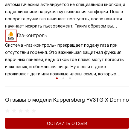
автоматический активируется не специальной кнопкой, а
надавливанием на рукоятку включения конфорки. После
поворота ручки газ начинает поступать, после нажатия
начинает искрить пьезоэлемент. Таким образом вы
получаете пламя движением одной руки, что важно для
Газ-контроль
безопасности и попросту удобно.
Система «газ-контроль» прекращает подачу газа при
отсутствии горения. Это важнейшая защитная функция
варочных панелей, ведь открытое пламя могут погасить
и сквозняк, и сбежавшая пища. Ну а если в доме
проживают дети или пожилые члены семьи, которые
могут не заметить отсутствия пламени при положении
ручки подачи газа «Включено», газ-контроль жизненно
необходим.
Отзывы о модели Kuppersberg FV3ТG X Domino
ОСТАВИТЬ ОТЗЫВ