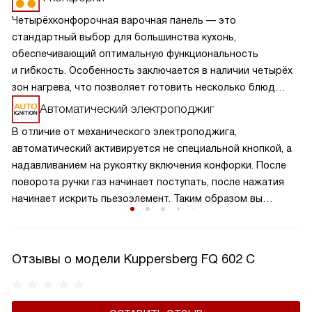
Четырёхконфорочная варочная панель — это
стандартный выбор для большинства кухонь,
обеспечивающий оптимальную функциональность
и гибкость. Особенность заключается в наличии четырёх
зон нагрева, что позволяет готовить несколько блюд
одновременно, экономя время и усилия. Разнообразие
Автоматический электроподжиг
размеров и мощностей конфорок подходит для
В отличие от механического электроподжига,
различных кулинарных задач, от быстрого кипячения
автоматический активируется не специальной кнопкой, а
до медленного тушения. Такая панель обеспечивает
надавливанием на рукоятку включения конфорки. После
равномерное распределение тепла и удобное
поворота ручки газ начинает поступать, после нажатия
расположение посуды, что делает её идеальной для
начинает искрить пьезоэлемент. Таким образом вы
семейного использования.
получаете пламя движением одной руки, что важно для
безопасности и попросту удобно.
Отзывы о модели Kuppersberg FQ 602 C