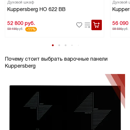
Духовой шкаф
Духовой
Kuppersberg HO 622 BB
Kupper
52 800
руб.
56 090
59 190
руб.
58 590
руб.
-11%
Почему стоит выбрать варочные панели
Kuppersberg