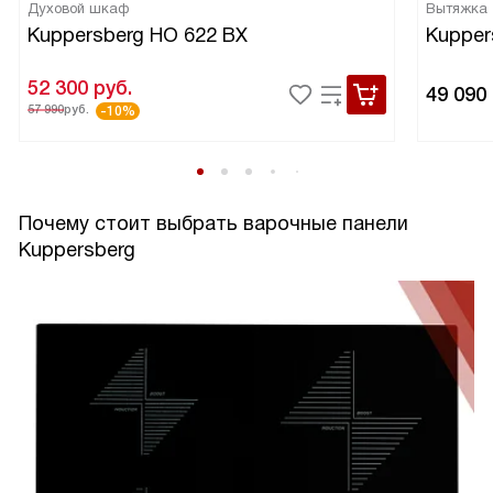
Духовой шкаф
Вытяжка
Kuppersberg HO 622 BX
Kupper
52 300
руб.
49 090
57 990
руб.
-10%
Почему стоит выбрать варочные панели
Kuppersberg