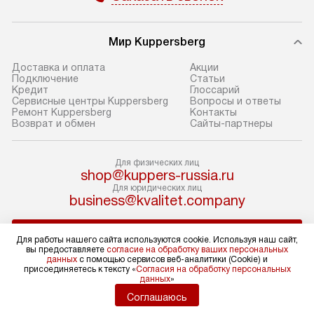
доставки доставит упакованный
в себя: снятие у
прибор до подъезда. Если
и транспортиров
Мир Kuppersberg
требуется перенос прибора
при необходимо
до двери квартиры или до места
отдельных часте
Доставка и оплата
Акции
Подключение
Cтатьи
установки, предварительно
устанавливается
Кредит
Глоссарий
согласуйте это с менеджером.
нишу или на зар
Сервисные центры Kuppersberg
Вопросы и ответы
Ремонт Kuppersberg
Контакты
За данную услугу взимается
подготовленное
Возврат и обмен
Сайты-партнеры
дополнительная плата. Обратите
по уровню, а за
внимание на размеры прибора: если
к существующим
Для физических лиц
они не позволяют пронести его
После этого пр
shop@kuppers-russia.ru
через дверной проем,
запуск и предос
Для юридических лиц
business@kvalitet.company
то сотрудники транспортной
консультация по
службы не смогут демонтировать
В стандартную у
НАПИСАТЬ РУКОВОДСТВУ
дверцы, ручки или другие
не входят: прок
Для работы нашего сайта используются cookie. Используя наш сайт,
вы предоставляете
согласие на обработку ваших персональных
выступающие элементы, так как это
коммуникаций, 
данных
с помощью сервисов веб-аналитики (Cookie) и
может повлечь отказ в проведении
материалы, нав
Политика конфиденциальности
присоединяетесь к тексту «
Согласия на обработку персональных
данных
»
Условия продажи
гарантийного ремонта в будущем.
и перевешивание
Карта сайта
Соглашаюсь
Перед заказом удостоверьтесь, что
Профессиональ
© 2004 – 2026 Магазин Kuppersberg «Kvalitet Trade, LLC»