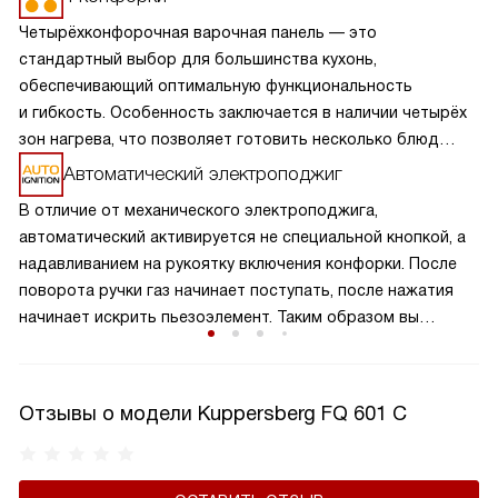
Четырёхконфорочная варочная панель — это
стандартный выбор для большинства кухонь,
обеспечивающий оптимальную функциональность
и гибкость. Особенность заключается в наличии четырёх
зон нагрева, что позволяет готовить несколько блюд
одновременно, экономя время и усилия. Разнообразие
Автоматический электроподжиг
размеров и мощностей конфорок подходит для
В отличие от механического электроподжига,
различных кулинарных задач, от быстрого кипячения
автоматический активируется не специальной кнопкой, а
до медленного тушения. Такая панель обеспечивает
надавливанием на рукоятку включения конфорки. После
равномерное распределение тепла и удобное
поворота ручки газ начинает поступать, после нажатия
расположение посуды, что делает её идеальной для
начинает искрить пьезоэлемент. Таким образом вы
семейного использования.
получаете пламя движением одной руки, что важно для
безопасности и попросту удобно.
Отзывы о модели Kuppersberg FQ 601 C