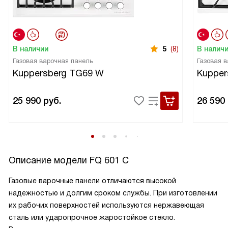
В наличии
5
(8)
В налич
Газовая варочная панель
Газовая 
Kuppersberg TG69 W
Kupper
25 990
руб.
26 590
Описание модели
FQ 601 C
Газовые варочные панели отличаются высокой
надежностью и долгим сроком службы. При изготовлении
их рабочих поверхностей используются нержавеющая
сталь или ударопрочное жаростойкое стекло.