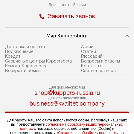
В оговоренный день служба
Стандартная уст
Бесплатно по России
доставки доставит упакованный
в себя: снятие у
Заказать звонок
прибор до подъезда. Если
и транспортиров
требуется перенос прибора
при необходимо
до двери квартиры или до места
отдельных часте
Мир Kuppersberg
установки, предварительно
устанавливается
согласуйте это с менеджером.
нишу или на зар
Доставка и оплата
Акции
Подключение
Cтатьи
За данную услугу взимается
подготовленное
Кредит
Глоссарий
дополнительная плата. Обратите
по уровню, а за
Сервисные центры Kuppersberg
Вопросы и ответы
Ремонт Kuppersberg
Контакты
внимание на размеры прибора: если
к существующим
Возврат и обмен
Сайты-партнеры
они не позволяют пронести его
После этого пр
через дверной проем,
запуск и предос
Для физических лиц
то сотрудники транспортной
консультация по
shop@kuppers-russia.ru
службы не смогут демонтировать
В стандартную у
Для юридических лиц
дверцы, ручки или другие
не входят: прок
business@kvalitet.company
выступающие элементы, так как это
коммуникаций, 
может повлечь отказ в проведении
материалы, нав
НАПИСАТЬ РУКОВОДСТВУ
Для работы нашего сайта используются cookie. Используя наш сайт,
гарантийного ремонта в будущем.
и перевешивание
вы предоставляете
согласие на обработку ваших персональных
данных
с помощью сервисов веб-аналитики (Cookie) и
Перед заказом удостоверьтесь, что
Профессиональ
Политика конфиденциальности
присоединяетесь к тексту «
Согласия на обработку персональных