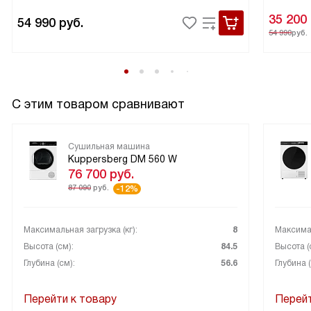
35 200
54 990
руб.
54 990
руб.
С этим товаром сравнивают
Сушильная машина
Kuppersberg DM 560 W
76 700
руб.
87 090
руб.
-12%
Максимальная загрузка (кг):
8
Максимал
Высота (см):
84.5
Высота (
Глубина (см):
56.6
Глубина (
Перейти к товару
Перейт