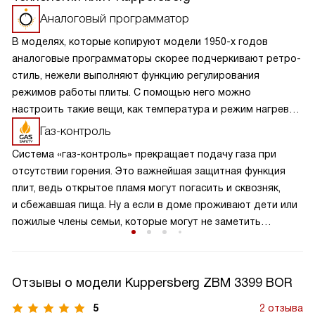
Аналоговый программатор
В моделях, которые копируют модели 1950-х годов
аналоговые программаторы скорее подчеркивают ретро-
стиль, нежели выполняют функцию регулирования
режимов работы плиты. С помощью него можно
настроить такие вещи, как температура и режим нагрева,
работу таймера и подачу звукового сигнала. Несмотря
Газ-контроль
на то, что технология может казаться устаревшей, она
Система «газ-контроль» прекращает подачу газа при
еще способна удивить.
отсутствии горения. Это важнейшая защитная функция
плит, ведь открытое пламя могут погасить и сквозняк,
и сбежавшая пища. Ну а если в доме проживают дети или
пожилые члены семьи, которые могут не заметить
отсутствия пламени при положении ручки подачи газа
«Включено», газ-контроль жизненно необходим.
Отзывы о модели Kuppersberg ZBM 3399 BOR
5
2 отзыва