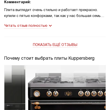
Комментарий:
Плита выглядит очень стильно и работает прекрасно.
купили с пятью конфорками, так как у нас большая семья,
мы взяли под опеку детей, так вот четырех конфорок мне
Читать отзыв полностью
не хватало.Теперь другое дело. Плита работает целый
день. обязательно суп, картошка с мясом, макароны,
кашки, компотики и конечно любимая всеми выпечка. Все
ПОКАЗАТЬ ЕЩЁ ОТЗЫВЫ
готовится отлично.Я довольна!
Почему стоит выбрать плиты Kuppersberg