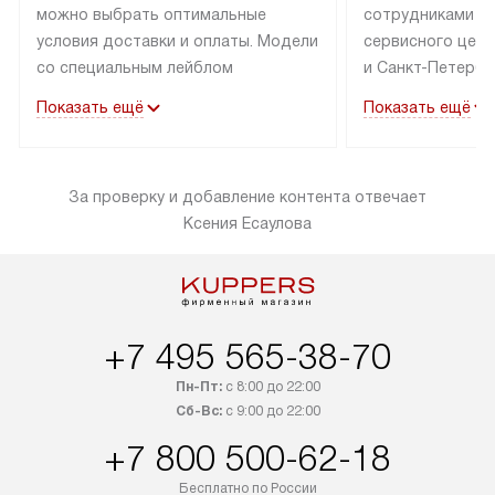
можно выбрать оптимальные
сотрудниками п
условия доставки и оплаты. Модели
сервисного цент
со специальным лейблом
и Санкт-Петербу
доставляется бесплатно по Москве
со специальным
Показать ещё
Показать ещё
в пределах МКАД до подъезда,
подключается к
выезд за МКАД оплачивается
коммуникациям б
дополнительно. Товар со статусом
необходимости 
За проверку и добавление контента отвечает
«в наличии» может быть отправлен
за пределы МКАД
Ксения Есаулова
покупателю в течение трех дней.
дополнительная 
Доставка в Санкт-Петербург
коммуникации п
и другие регионы осуществляется
наличие установ
через транспортную компанию.
и подключение 
После 100% предоплаты наша
и канализации в
+7 495 565-38-70
компания бесплатно доставит ваш
от категории те
заказ до представительства
дополнительных
Пн-Пт:
с 8:00 до 22:00
транспортной компании в Москве.
Сб-Вс:
с 9:00 до 22:00
определяется в 
Пожалуйста, уточняйте условия
с прайс-листом,
+7 800 500-62-18
доставки у менеджера при
найти на нашем 
Бесплатно по России
оформлении заказа.
в разделе «Подк