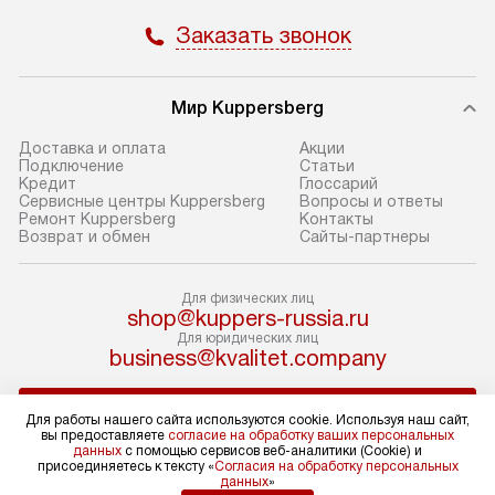
Заказать звонок
В оговоренный день служба
Стандартная уст
доставки доставит упакованный
в себя: снятие у
прибор до подъезда. Если
и транспортиров
Мир Kuppersberg
требуется перенос прибора
при необходимо
до двери квартиры или до места
отдельных часте
Доставка и оплата
Акции
Подключение
Cтатьи
установки, предварительно
устанавливается
Кредит
Глоссарий
согласуйте это с менеджером.
нишу или на зар
Сервисные центры Kuppersberg
Вопросы и ответы
Ремонт Kuppersberg
Контакты
За данную услугу взимается
подготовленное
Возврат и обмен
Сайты-партнеры
дополнительная плата. Обратите
по уровню, а за
внимание на размеры прибора: если
к существующим
Для физических лиц
они не позволяют пронести его
После этого пр
shop@kuppers-russia.ru
через дверной проем,
запуск и предос
Для юридических лиц
business@kvalitet.company
то сотрудники транспортной
консультация по
службы не смогут демонтировать
В стандартную у
НАПИСАТЬ РУКОВОДСТВУ
дверцы, ручки или другие
не входят: прок
Для работы нашего сайта используются cookie. Используя наш сайт,
вы предоставляете
согласие на обработку ваших персональных
выступающие элементы, так как это
коммуникаций, 
данных
с помощью сервисов веб-аналитики (Cookie) и
может повлечь отказ в проведении
Политика конфиденциальности
материалы, нав
присоединяетесь к тексту «
Согласия на обработку персональных
данных
»
Условия продажи
гарантийного ремонта в будущем.
и перевешивание