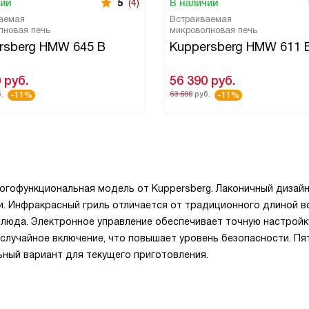
чии
5
(4)
В наличии
аемая
Встраиваемая
лновая печь
микроволновая печь
rsberg HMW 645 B
Kuppersberg HMW 611 
0
руб.
56 390
руб.
.
63 590
руб.
-11%
-11%
огофункциональная модель от Kuppersberg. Лаконичный дизай
. Инфракрасный гриль отличается от традиционного длиной в
блюда. Электронное управление обеспечивает точную настройк
случайное включение, что повышает уровень безопасности. Пя
ный вариант для текущего приготовления.