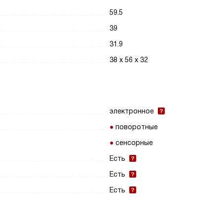
59.5
39
31.9
38 х 56 х 32
электронное
поворотные
сенсорные
Есть
Есть
Есть