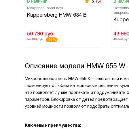
В наличии
5
(3)
В нали
Микроволновая печь
Встраив
микрово
Kuppersberg HMW 634 B
Kuppe
50 790
руб.
43 99
57 190
руб.
49 590
руб
-11%
Описание модели
HMW 655 W
Микроволновая печь HMW 655 X — элегантная и мн
гармонирует с любым интерьерным решением кухни
что позволяет лучше пропекать и подрумянивать 
параметров. Блокировка от детей предотвращает 
уровней мощности позволяют подобрать оптималь
Ключевые преимущества: