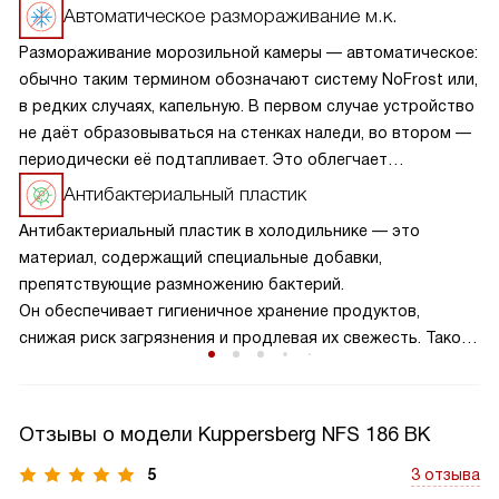
Автоматическое размораживание м.к.
Размораживание морозильной камеры — автоматическое:
обычно таким термином обозначают систему NoFrost или,
в редких случаях, капельную. В первом случае устройство
не даёт образовываться на стенках наледи, во втором —
периодически её подтапливает. Это облегчает
эксплуатацию.
Антибактериальный пластик
Антибактериальный пластик в холодильнике — это
материал, содержащий специальные добавки,
препятствующие размножению бактерий.
Он обеспечивает гигиеничное хранение продуктов,
снижая риск загрязнения и продлевая их свежесть. Такой
пластик предотвращает неприятные запахи и плесень,
создавая безопасные условия для хранения пищи. Это
особенно важно для семей с маленькими детьми или
Отзывы о модели Kuppersberg NFS 186 BK
пожилыми людьми, где здоровье и безопасность
продуктов имеют первостепенное значение.
5
3 отзыва