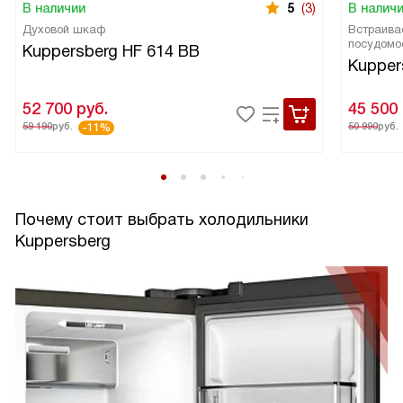
В наличии
5
(3)
В налич
Духовой шкаф
Встраива
посудомо
Kuppersberg HF 614 BB
Kupper
52 700
руб.
45 500
59 190
руб.
50 990
руб.
-11%
Почему стоит выбрать холодильники
Kuppersberg