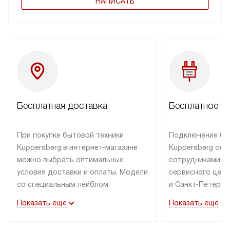
НАПИСАТЬ
Бесплатная доставка
Бесплатное п
При покупке бытовой техники
Подключение бы
Kuppersberg в интернет-магазине
Kuppersberg осу
можно выбрать оптимальные
сотрудниками п
условия доставки и оплаты. Модели
сервисного цент
со специальным лейблом
и Санкт-Петербу
доставляется бесплатно по Москве
со специальным
Показать ещё
Показать ещё
в пределах МКАД до подъезда,
подключается к
выезд за МКАД оплачивается
коммуникациям б