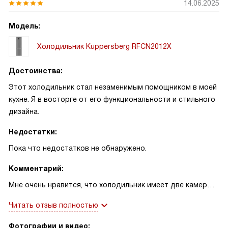
14.06.2025
Модель:
Холодильник Kuppersberg RFCN2012X
Достоинства:
Этот холодильник стал незаменимым помощником в моей
кухне. Я в восторге от его функциональности и стильного
дизайна.
Недостатки:
Пока что недостатков не обнаружено.
Комментарий:
Мне очень нравится, что холодильник имеет две камеры и
достаточно вместителен. Полезный объем в 360 литров
Читать отзыв полностью
позволяет свободно разместить все продукты, которые
только могут понадобиться моей семье. Особенно мне
Фотографии и видео: