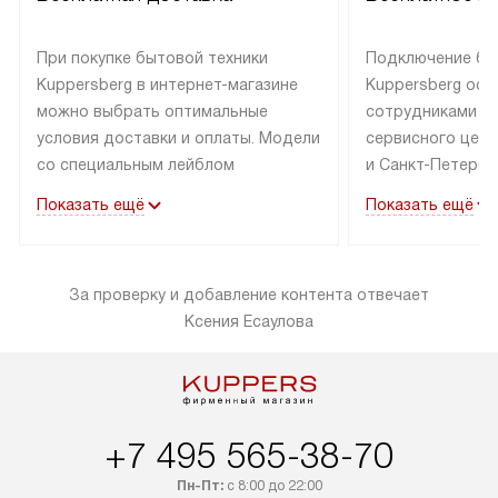
При покупке бытовой техники
Подключение бы
Kuppersberg в интернет-магазине
Kuppersberg осу
можно выбрать оптимальные
сотрудниками п
условия доставки и оплаты. Модели
сервисного цент
со специальным лейблом
и Санкт-Петербу
доставляется бесплатно по Москве
со специальным
Показать ещё
Показать ещё
в пределах МКАД до подъезда,
подключается к
выезд за МКАД оплачивается
коммуникациям б
дополнительно. Товар со статусом
необходимости 
За проверку и добавление контента отвечает
«в наличии» может быть отправлен
за пределы МКАД
Ксения Есаулова
покупателю в течение трех дней.
дополнительная 
Доставка в Санкт-Петербург
коммуникации п
и другие регионы осуществляется
наличие установ
через транспортную компанию.
и подключение 
После 100% предоплаты наша
и канализации в
+7 495 565-38-70
компания бесплатно доставит ваш
от категории те
заказ до представительства
дополнительных
Пн-Пт:
с 8:00 до 22:00