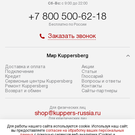
транспортной компании в Москве.
Сб-Вс:
с 9:00 до 22:00
определяется в 
Пожалуйста, уточняйте условия
с прайс-листом,
+7 800 500-62-18
доставки у менеджера при
найти на нашем 
Бесплатно по России
оформлении заказа.
в разделе «Подк
Заказать звонок
В оговоренный день служба
Стандартная уст
доставки доставит упакованный
в себя: снятие у
прибор до подъезда. Если
и транспортиров
Мир Kuppersberg
требуется перенос прибора
при необходимо
до двери квартиры или до места
отдельных часте
Доставка и оплата
Акции
Подключение
Cтатьи
установки, предварительно
устанавливается
Кредит
Глоссарий
согласуйте это с менеджером.
нишу или на зар
Сервисные центры Kuppersberg
Вопросы и ответы
Ремонт Kuppersberg
Контакты
За данную услугу взимается
подготовленное
Возврат и обмен
Сайты-партнеры
дополнительная плата. Обратите
по уровню, а за
внимание на размеры прибора: если
к существующим
Для физических лиц
они не позволяют пронести его
После этого пр
shop@kuppers-russia.ru
через дверной проем,
запуск и предос
Для юридических лиц
business@kvalitet.company
то сотрудники транспортной
консультация по
Для работы нашего сайта используются cookie. Используя наш сайт,
вы предоставляете
согласие на обработку ваших персональных
службы не смогут демонтировать
В стандартную у
данных
с помощью сервисов веб-аналитики (Cookie) и