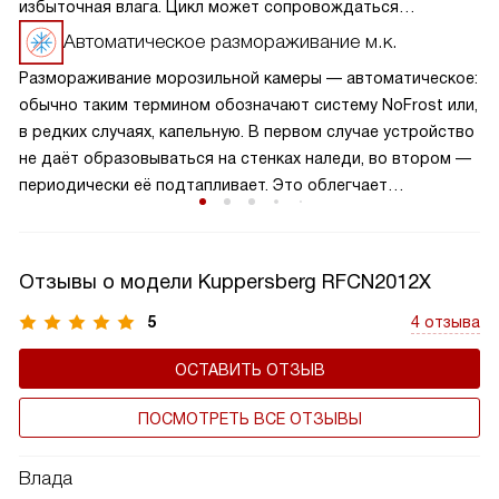
избыточная влага. Цикл может сопровождаться
небольшим шумом. Процесс не требует участия человека,
Автоматическое размораживание м.к.
более того, применение дополнительных средств
Размораживание морозильной камеры — автоматическое:
категорически не рекомендуется.
обычно таким термином обозначают систему NoFrost или,
в редких случаях, капельную. В первом случае устройство
не даёт образовываться на стенках наледи, во втором —
периодически её подтапливает. Это облегчает
эксплуатацию.
Отзывы о модели Kuppersberg RFCN2012X
5
4 отзыва
ОСТАВИТЬ ОТЗЫВ
ПОСМОТРЕТЬ ВСЕ ОТЗЫВЫ
Влада