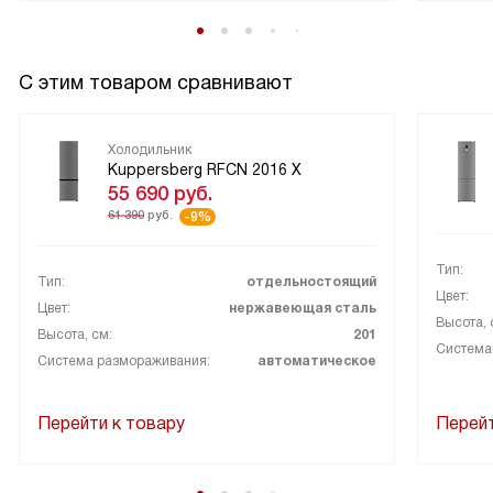
как удобнее стало складывать продукты, готовить и
поддерживать порядок. Могу порекомендовать тем, кто
ценит практичность и спокойную работу в доме.
С этим товаром сравнивают
Холодильник
Kuppersberg RFCN 2016 X
55 690
руб.
61 390
руб.
-9%
Тип:
Тип:
отдельностоящий
Цвет:
Цвет:
нержавеющая сталь
Высота, 
Высота, см:
201
Система
Система размораживания:
автоматическое
Перейти к товару
Перейт