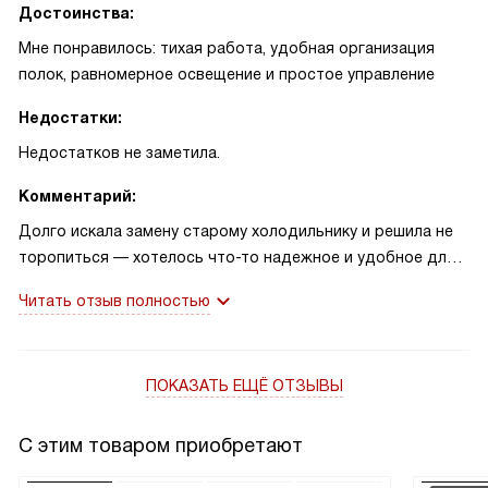
Достоинства:
Мне понравилось: тихая работа, удобная организация
полок, равномерное освещение и простое управление
Недостатки:
Недостатков не заметила.
Комментарий:
Долго искала замену старому холодильнику и решила не
торопиться — хотелось что-то надежное и удобное для
семьи. Сразу после установки приятно удивила тишина в
Читать отзыв полностью
квартире: теперь можно готовить и не отвлекаться на
шум. Полки расположены так, что я легко вмещаю
продукты после большой закупки на выходных, а
ПОКАЗАТЬ ЕЩЁ ОТЗЫВЫ
освещение помогает быстро найти нужный продукт даже
вечером. Однажды после праздника сосед принес
несколько блюд, и я смогла аккуратно разместить всё так,
С этим товаром приобретают
чтобы ничего не мешало друг другу — это очень