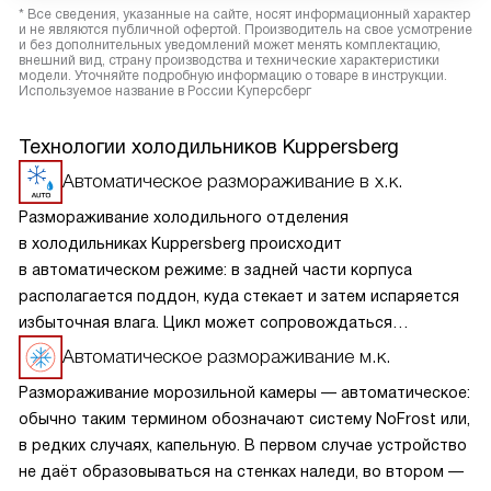
* Все сведения, указанные на сайте, носят информационный характер
и не являются публичной офертой. Производитель на свое усмотрение
и без дополнительных уведомлений может менять комплектацию,
внешний вид, страну производства и технические характеристики
модели. Уточняйте подробную информацию о товаре в инструкции.
Используемое название в России Куперсберг
Технологии холодильников Kuppersberg
Автоматическое размораживание в х.к.
Размораживание холодильного отделения
в холодильниках Kuppersberg происходит
в автоматическом режиме: в задней части корпуса
располагается поддон, куда стекает и затем испаряется
избыточная влага. Цикл может сопровождаться
небольшим шумом. Процесс не требует участия человека,
Автоматическое размораживание м.к.
более того, применение дополнительных средств
Размораживание морозильной камеры — автоматическое:
категорически не рекомендуется.
обычно таким термином обозначают систему NoFrost или,
в редких случаях, капельную. В первом случае устройство
не даёт образовываться на стенках наледи, во втором —