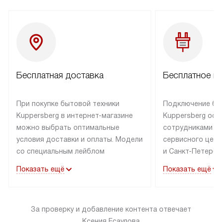
Бесплатная доставка
Бесплатное п
При покупке бытовой техники
Подключение бы
Kuppersberg в интернет-магазине
Kuppersberg осу
можно выбрать оптимальные
сотрудниками п
условия доставки и оплаты. Модели
сервисного цент
со специальным лейблом
и Санкт-Петербу
доставляется бесплатно по Москве
со специальным
Показать ещё
Показать ещё
в пределах МКАД до подъезда,
подключается к
выезд за МКАД оплачивается
коммуникациям б
дополнительно. Товар со статусом
необходимости 
За проверку и добавление контента отвечает
«в наличии» может быть отправлен
за пределы МКАД
Ксения Есаулова