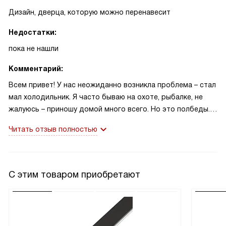
Дизайн, дверца, которую можно перенавесит
Недостатки:
пока не нашли
Комментарий:
Всем привет! У нас неожиданно возникла проблема – стал
мал холодильник. Я часто бываю на охоте, рыбалке, не
жалуюсь – приношу домой много всего. Но это полбеды.
Жена помешана на здоровом питании, покупает много
Читать отзыв полностью
овощей, фруктов, и что-то ей не нравилось в нашем
прежнем холодильнике, как-то не так в нём сохранялись
овощи. Ну, мы созрели до покупки нового, как раз я
получил приличную премию. Про фирму Kuppersberg мы
С этим товаром приобретают
слышали и уже думали в этом направлении, а тут жена
увидела, что у них есть серия «Охота». Мне всё равно, мне
можно и без рисунков, но оказалось, что у этого
холодильника можно перенавесить дверцу, и она будет