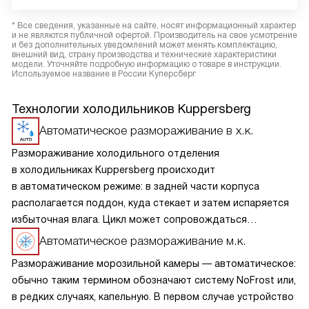
* Все сведения, указанные на сайте, носят информационный характер
и не являются публичной офертой. Производитель на свое усмотрение
и без дополнительных уведомлений может менять комплектацию,
внешний вид, страну производства и технические характеристики
модели. Уточняйте подробную информацию о товаре в инструкции.
Используемое название в России Куперсберг
Технологии холодильников Kuppersberg
Автоматическое размораживание в х.к.
Размораживание холодильного отделения
в холодильниках Kuppersberg происходит
в автоматическом режиме: в задней части корпуса
располагается поддон, куда стекает и затем испаряется
избыточная влага. Цикл может сопровождаться
небольшим шумом. Процесс не требует участия человека,
Автоматическое размораживание м.к.
более того, применение дополнительных средств
Размораживание морозильной камеры — автоматическое:
категорически не рекомендуется.
обычно таким термином обозначают систему NoFrost или,
в редких случаях, капельную. В первом случае устройство