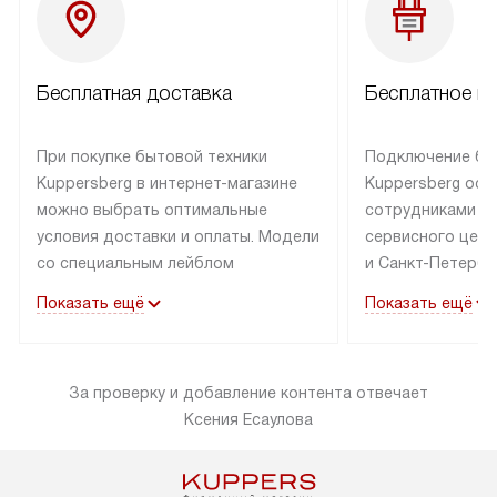
Бесплатная доставка
Бесплатное п
При покупке бытовой техники
Подключение бы
Kuppersberg в интернет-магазине
Kuppersberg осу
можно выбрать оптимальные
сотрудниками п
условия доставки и оплаты. Модели
сервисного цент
со специальным лейблом
и Санкт-Петербу
доставляется бесплатно по Москве
со специальным
Показать ещё
Показать ещё
в пределах МКАД до подъезда,
подключается к
выезд за МКАД оплачивается
коммуникациям б
дополнительно. Товар со статусом
необходимости 
За проверку и добавление контента отвечает
«в наличии» может быть отправлен
за пределы МКАД
Ксения Есаулова
покупателю в течение трех дней.
дополнительная 
Доставка в Санкт-Петербург
коммуникации п
и другие регионы осуществляется
наличие установ