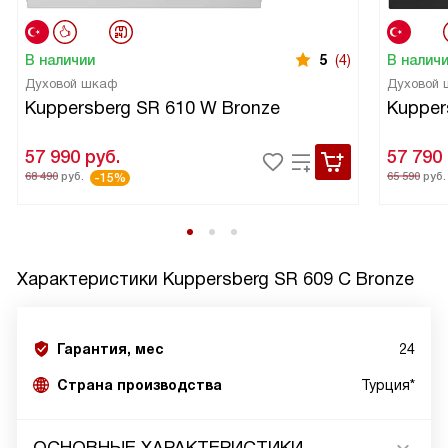
В наличии
5
(4)
В налич
Духовой шкаф
Духовой
Kuppersberg SR 610 W Bronze
Kupper
57 990
руб.
57 790
68 490
руб.
65 590
руб.
-15%
Характеристики
Kuppersberg SR 609 C Bronze
Гарантия, мес
24
Страна производства
Турция*