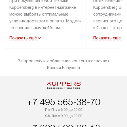
При покупке бытовой техники
Подключение бы
Kuppersberg в интернет-магазине
Kuppersberg осу
можно выбрать оптимальные
сотрудниками п
условия доставки и оплаты. Модели
сервисного цент
со специальным лейблом
и Санкт-Петербу
доставляется бесплатно по Москве
со специальным
Показать ещё
Показать ещё
в пределах МКАД до подъезда,
подключается к
выезд за МКАД оплачивается
коммуникациям б
дополнительно. Товар со статусом
необходимости 
За проверку и добавление контента отвечает
«в наличии» может быть отправлен
за пределы МКАД
Ксения Есаулова
покупателю в течение трех дней.
дополнительная 
Доставка в Санкт-Петербург
коммуникации п
и другие регионы осуществляется
наличие установ
через транспортную компанию.
и подключение 
После 100% предоплаты наша
и канализации в
+7 495 565-38-70
компания бесплатно доставит ваш
от категории те
заказ до представительства
дополнительных
Пн-Пт:
с 8:00 до 22:00
транспортной компании в Москве.
Сб-Вс:
с 9:00 до 22:00
определяется в 
Пожалуйста, уточняйте условия
с прайс-листом,