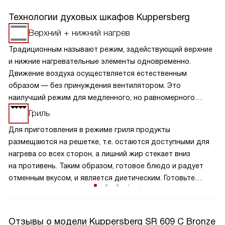
Технологии духовых шкафов Kuppersberg
Верхний + нижний нагрев
Традиционным называют режим, задействующий верхние
и нижние нагревательные элементы одновременно.
Движение воздуха осуществляется естественным
образом — без принуждения вентилятором. Это
наилучший режим для медленного, но равномерного
пропекания изделий теста, а также начиненных овощами
Гриль
мяса, птицы и рыбы.
Для приготовления в режиме гриля продукты
размещаются на решетке, т.е. остаются доступными для
нагрева со всех сторон, а лишний жир стекает вниз
на противень. Таким образом, готовое блюдо и радует
отменным вкусом, и является диетическим. Готовьте
на гриле блюда с румяной корочкой, а также
подсушивайте тосты.
Отзывы о модели Kuppersberg SR 609 C Bronze