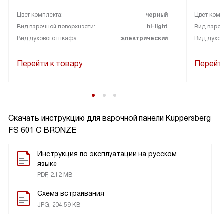
Цвет комплекта:
черный
Цвет ком
Вид варочной поверхности:
hi-light
Вид варо
Вид духового шкафа:
электрический
Вид дух
Перейти к товару
Перейт
Скачать инструкцию для варочной панели
Kuppersberg
FS 601 C BRONZE
Инструкция по эксплуатации на русском
языке
PDF, 2.12 MB
Схема встраивания
JPG, 204.59 KB