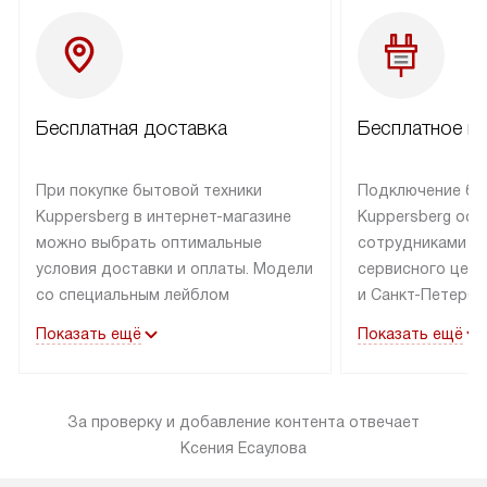
Бесплатная доставка
Бесплатное п
При покупке бытовой техники
Подключение бы
Kuppersberg в интернет-магазине
Kuppersberg осу
можно выбрать оптимальные
сотрудниками п
условия доставки и оплаты. Модели
сервисного цент
со специальным лейблом
и Санкт-Петербу
доставляется бесплатно по Москве
со специальным
Показать ещё
Показать ещё
в пределах МКАД до подъезда,
подключается к
выезд за МКАД оплачивается
коммуникациям б
дополнительно. Товар со статусом
необходимости 
За проверку и добавление контента отвечает
«в наличии» может быть отправлен
за пределы МКАД
Ксения Есаулова
покупателю в течение трех дней.
дополнительная 
Доставка в Санкт-Петербург
коммуникации п