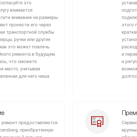
согласуйте это
устана
лугу взимается
подгот
атите внимание на размеры
подклю
ляют пронести его через
этого 
ики транспортной службы
кратка
ерцы, ручки или другие
устано
как это может повлечь
расход
йного ремонта в будущем.
и пере
есь, что сможете
и регу
е место, учитывая
возмож
овленная для него ниша
долгос
ие
Прем
и ремонт предоставляются
Сервис
persberg, приобретенную
крупны