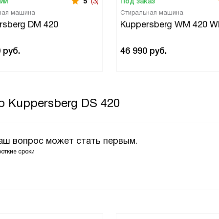
чии
5
(3)
Под заказ
ная машина
Стиральная машина
rsberg DM 420
Kuppersberg WM 420 W
0
руб.
46 990
руб.
р Kuppersberg DS 420
Ваш вопрос может стать первым.
роткие сроки