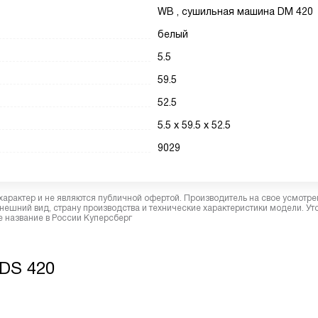
WB , сушильная машина DM 420
белый
5.5
59.5
52.5
5.5 х 59.5 х 52.5
9029
характер и не являются публичной офертой. Производитель на свое усмотре
ешний вид, страну производства и технические характеристики модели. Ут
 название в России Куперсберг
DS 420