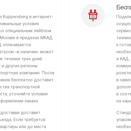
Бесп
и Kuppersberg в интернет-
Подклю
тимальные условия
осущес
 со специальным лейблом
сервис
 Москве в пределах МКАД
техник
Д оплачивается
к гото
атусом «в наличии» может
необхо
в течение трех дней.
и КАД,
 и другие регионы
коммун
спортную компанию. После
розетк
ания бесплатно доставит
в зави
ьства транспортной
дополн
ста, уточняйте условия
в соот
формлении заказа.
на наш
 доставки доставит
Станда
езда. Если требуется
упаков
квартиры или до места
необхо