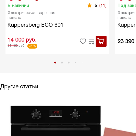
В наличии
5
(11)
Под зак
Электрическая варочная
Электрич
панель
панель
Kuppersberg ECO 601
Kupper
14 000
руб.
23 390
15 190
руб.
-8%
Другие статьи