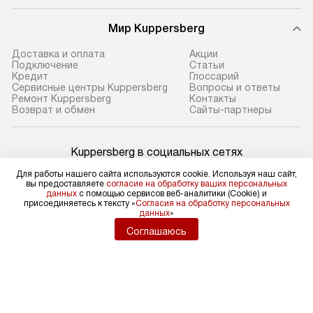
Мир Kuppersberg
Доставка и оплата
Акции
Подключение
Cтатьи
Кредит
Глоссарий
Сервисные центры Kuppersberg
Вопросы и ответы
Ремонт Kuppersberg
Контакты
Возврат и обмен
Сайты-партнеры
Kuppersberg в социальных сетях
Для работы нашего сайта используются cookie. Используя наш сайт,
вы предоставляете
согласие на обработку ваших персональных
данных
с помощью сервисов веб-аналитики (Cookie) и
присоединяетесь к тексту «
Согласия на обработку персональных
Для физических лиц
данных
»
shop@kuppers-russia.ru
Соглашаюсь
Для юридических лиц
business@kvalitet.company
НАПИСАТЬ РУКОВОДСТВУ