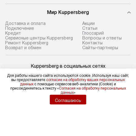
Мир Kuppersberg
Доставка и оплата
Акции
Подключение
Cтатьи
Кредит
Глоссарий
Сервисные центры Kuppersberg
Вопросы и ответы
Ремонт Kuppersberg
Контакты
Возврат и обмен
Сайты-партнеры
Kuppersberg в социальных сетях
Для работы нашего сайта используются cookie. Используя наш сайт,
вы предоставляете
согласие на обработку ваших персональных
данных
с помощью сервисов веб-аналитики (Cookie) и
присоединяетесь к тексту «
Согласия на обработку персональных
Для физических лиц
данных
»
shop@kuppers-russia.ru
Соглашаюсь
Для юридических лиц
business@kvalitet.company
НАПИСАТЬ РУКОВОДСТВУ