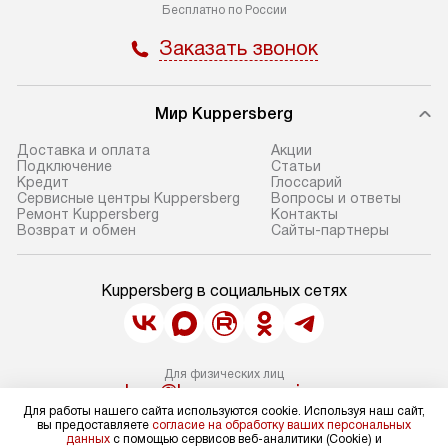
Бесплатно по России
Заказать звонок
Мир Kuppersberg
Доставка и оплата
Акции
Подключение
Cтатьи
Кредит
Глоссарий
Сервисные центры Kuppersberg
Вопросы и ответы
Ремонт Kuppersberg
Контакты
Возврат и обмен
Сайты-партнеры
Kuppersberg в социальных сетях
Для физических лиц
shop@kuppers-russia.ru
Для юридических лиц
Для работы нашего сайта используются cookie. Используя наш сайт,
business@kvalitet.company
вы предоставляете
согласие на обработку ваших персональных
данных
с помощью сервисов веб-аналитики (Cookie) и