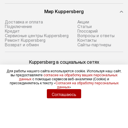
Мир Kuppersberg
Доставка и оплата
Акции
Подключение
Cтатьи
Кредит
Глоссарий
Сервисные центры Kuppersberg
Вопросы и ответы
Ремонт Kuppersberg
Контакты
Возврат и обмен
Сайты-партнеры
Kuppersberg в социальных сетях
Для работы нашего сайта используются cookie. Используя наш сайт,
вы предоставляете
согласие на обработку ваших персональных
данных
с помощью сервисов веб-аналитики (Cookie) и
присоединяетесь к тексту «
Согласия на обработку персональных
Для физических лиц
данных
»
shop@kuppers-russia.ru
Соглашаюсь
Для юридических лиц
business@kvalitet.company
НАПИСАТЬ РУКОВОДСТВУ