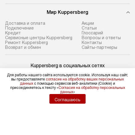
Мир Kuppersberg
Доставка и оплата
Акции
Подключение
Cтатьи
Кредит
Глоссарий
Сервисные центры Kuppersberg
Вопросы и ответы
Ремонт Kuppersberg
Контакты
Возврат и обмен
Сайты-партнеры
Kuppersberg в социальных сетях
Для работы нашего сайта используются cookie. Используя наш сайт,
вы предоставляете
согласие на обработку ваших персональных
данных
с помощью сервисов веб-аналитики (Cookie) и
присоединяетесь к тексту «
Согласия на обработку персональных
Для физических лиц
данных
»
shop@kuppers-russia.ru
Соглашаюсь
Для юридических лиц
business@kvalitet.company
НАПИСАТЬ РУКОВОДСТВУ