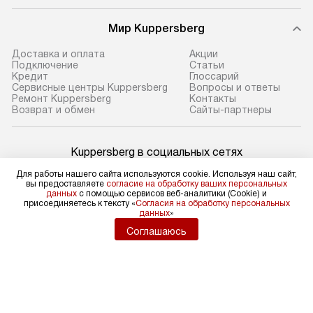
Мир Kuppersberg
Доставка и оплата
Акции
Подключение
Cтатьи
Кредит
Глоссарий
Сервисные центры Kuppersberg
Вопросы и ответы
Ремонт Kuppersberg
Контакты
Возврат и обмен
Сайты-партнеры
Kuppersberg в социальных сетях
Для работы нашего сайта используются cookie. Используя наш сайт,
вы предоставляете
согласие на обработку ваших персональных
данных
с помощью сервисов веб-аналитики (Cookie) и
присоединяетесь к тексту «
Согласия на обработку персональных
Для физических лиц
данных
»
shop@kuppers-russia.ru
Соглашаюсь
Для юридических лиц
business@kvalitet.company
НАПИСАТЬ РУКОВОДСТВУ