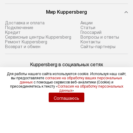
Мир Kuppersberg
Доставка и оплата
Акции
Подключение
Cтатьи
Кредит
Глоссарий
Сервисные центры Kuppersberg
Вопросы и ответы
Ремонт Kuppersberg
Контакты
Возврат и обмен
Сайты-партнеры
Kuppersberg в социальных сетях
Для работы нашего сайта используются cookie. Используя наш сайт,
вы предоставляете
согласие на обработку ваших персональных
данных
с помощью сервисов веб-аналитики (Cookie) и
присоединяетесь к тексту «
Согласия на обработку персональных
Для физических лиц
данных
»
shop@kuppers-russia.ru
Соглашаюсь
Для юридических лиц
business@kvalitet.company
НАПИСАТЬ РУКОВОДСТВУ