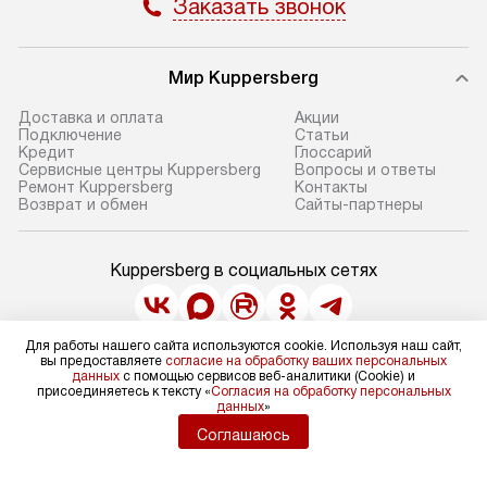
Заказать звонок
Мир Kuppersberg
Доставка и оплата
Акции
Подключение
Cтатьи
Кредит
Глоссарий
Сервисные центры Kuppersberg
Вопросы и ответы
Ремонт Kuppersberg
Контакты
Возврат и обмен
Сайты-партнеры
Kuppersberg в социальных сетях
Для работы нашего сайта используются cookie. Используя наш сайт,
вы предоставляете
согласие на обработку ваших персональных
Для физических лиц
данных
с помощью сервисов веб-аналитики (Cookie) и
shop@kuppers-russia.ru
присоединяетесь к тексту «
Согласия на обработку персональных
Для юридических лиц
данных
»
business@kvalitet.company
Соглашаюсь
НАПИСАТЬ РУКОВОДСТВУ