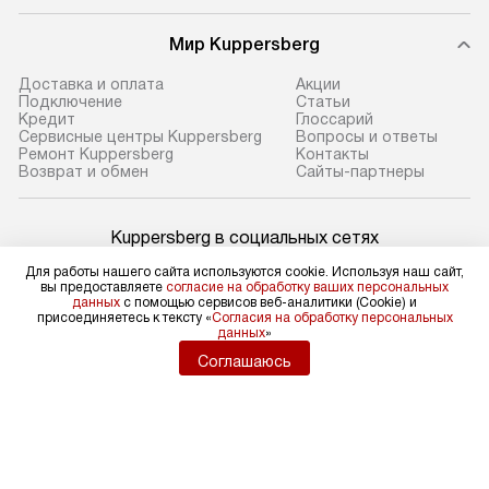
Мир Kuppersberg
Доставка и оплата
Акции
Подключение
Cтатьи
Кредит
Глоссарий
Сервисные центры Kuppersberg
Вопросы и ответы
Ремонт Kuppersberg
Контакты
Возврат и обмен
Сайты-партнеры
Kuppersberg в социальных сетях
Для работы нашего сайта используются cookie. Используя наш сайт,
вы предоставляете
согласие на обработку ваших персональных
данных
с помощью сервисов веб-аналитики (Cookie) и
присоединяетесь к тексту «
Согласия на обработку персональных
Для физических лиц
данных
»
shop@kuppers-russia.ru
Соглашаюсь
Для юридических лиц
business@kvalitet.company
НАПИСАТЬ РУКОВОДСТВУ