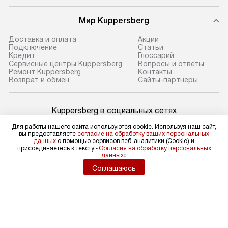
Мир Kuppersberg
Доставка и оплата
Акции
Подключение
Cтатьи
Кредит
Глоссарий
Сервисные центры Kuppersberg
Вопросы и ответы
Ремонт Kuppersberg
Контакты
Возврат и обмен
Сайты-партнеры
Kuppersberg в социальных сетях
Для работы нашего сайта используются cookie. Используя наш сайт,
вы предоставляете
согласие на обработку ваших персональных
данных
с помощью сервисов веб-аналитики (Cookie) и
присоединяетесь к тексту «
Согласия на обработку персональных
Для физических лиц
данных
»
shop@kuppers-russia.ru
Соглашаюсь
Для юридических лиц
business@kvalitet.company
НАПИСАТЬ РУКОВОДСТВУ