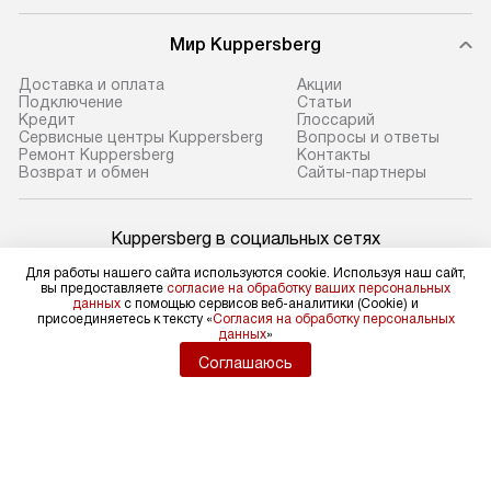
Мир Kuppersberg
Доставка и оплата
Акции
Подключение
Cтатьи
Кредит
Глоссарий
Сервисные центры Kuppersberg
Вопросы и ответы
Ремонт Kuppersberg
Контакты
Возврат и обмен
Сайты-партнеры
Kuppersberg в социальных сетях
Для работы нашего сайта используются cookie. Используя наш сайт,
вы предоставляете
согласие на обработку ваших персональных
данных
с помощью сервисов веб-аналитики (Cookie) и
присоединяетесь к тексту «
Согласия на обработку персональных
Для физических лиц
данных
»
shop@kuppers-russia.ru
Соглашаюсь
Для юридических лиц
business@kvalitet.company
НАПИСАТЬ РУКОВОДСТВУ