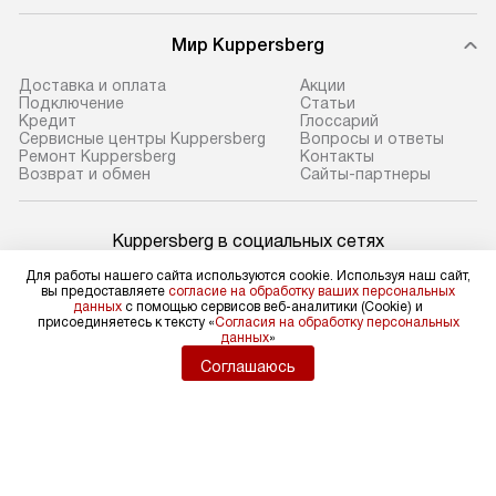
Мир Kuppersberg
Доставка и оплата
Акции
Подключение
Cтатьи
Кредит
Глоссарий
Сервисные центры Kuppersberg
Вопросы и ответы
Ремонт Kuppersberg
Контакты
Возврат и обмен
Сайты-партнеры
Kuppersberg в социальных сетях
Для работы нашего сайта используются cookie. Используя наш сайт,
вы предоставляете
согласие на обработку ваших персональных
данных
с помощью сервисов веб-аналитики (Cookie) и
присоединяетесь к тексту «
Согласия на обработку персональных
Для физических лиц
данных
»
shop@kuppers-russia.ru
Соглашаюсь
Для юридических лиц
business@kvalitet.company
НАПИСАТЬ РУКОВОДСТВУ