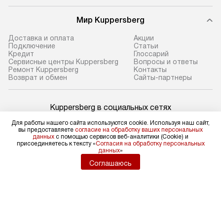
Мир Kuppersberg
Доставка и оплата
Акции
Подключение
Cтатьи
Кредит
Глоссарий
Сервисные центры Kuppersberg
Вопросы и ответы
Ремонт Kuppersberg
Контакты
Возврат и обмен
Сайты-партнеры
Kuppersberg в социальных сетях
Для работы нашего сайта используются cookie. Используя наш сайт,
вы предоставляете
согласие на обработку ваших персональных
данных
с помощью сервисов веб-аналитики (Cookie) и
присоединяетесь к тексту «
Согласия на обработку персональных
Для физических лиц
данных
»
shop@kuppers-russia.ru
Соглашаюсь
Для юридических лиц
business@kvalitet.company
НАПИСАТЬ РУКОВОДСТВУ