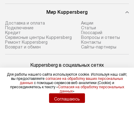
Мир Kuppersberg
Доставка и оплата
Акции
Подключение
Cтатьи
Кредит
Глоссарий
Сервисные центры Kuppersberg
Вопросы и ответы
Ремонт Kuppersberg
Контакты
Возврат и обмен
Сайты-партнеры
Kuppersberg в социальных сетях
Для работы нашего сайта используются cookie. Используя наш сайт,
вы предоставляете
согласие на обработку ваших персональных
данных
с помощью сервисов веб-аналитики (Cookie) и
присоединяетесь к тексту «
Согласия на обработку персональных
Для физических лиц
данных
»
shop@kuppers-russia.ru
Соглашаюсь
Для юридических лиц
business@kvalitet.company
НАПИСАТЬ РУКОВОДСТВУ